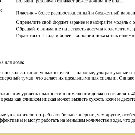
р
Больший резервуар означает режее доливание воды.
ус
Пластик – более распространенный и бюджетный вариан
Определите свой бюджет заранее и выбирайте модель с 
Обращайте внимание на легкость доступа к элементам, 
Гарантия от 1 года и более – хороший показатель надежн
а для дома:
ет несколько типов увлажнителей — паровые, ультразвуковые и 
сперсный туман, что делает их идеальными для спальни. Однако
роживания уровень влажности в помещении должен составлять 4
о время как слишком низкая может вызвать сухость кожи и дых
рые увлажнители потребляют больше энергии, чем другие, особе
эффективны и могут работать на меньшем количестве воды, что 