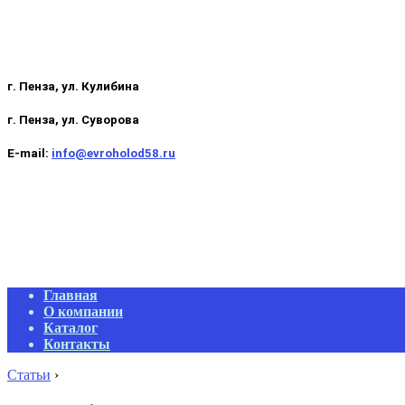
г. Пенза, ул. Кулибина
г. Пенза, ул. Суворова
E-mail:
info@evroholod58.ru
Primary
Главная
Navigation
О компании
Menu
Каталог
Контакты
Статьи
›