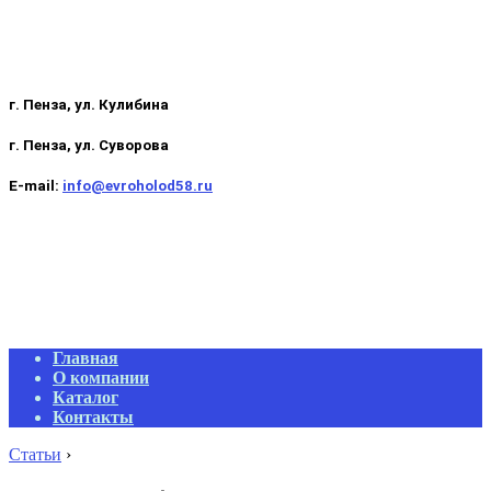
г. Пенза, ул. Кулибина
г. Пенза, ул. Суворова
E-mail:
info@evroholod58.ru
Primary
Главная
Navigation
О компании
Menu
Каталог
Контакты
Статьи
›