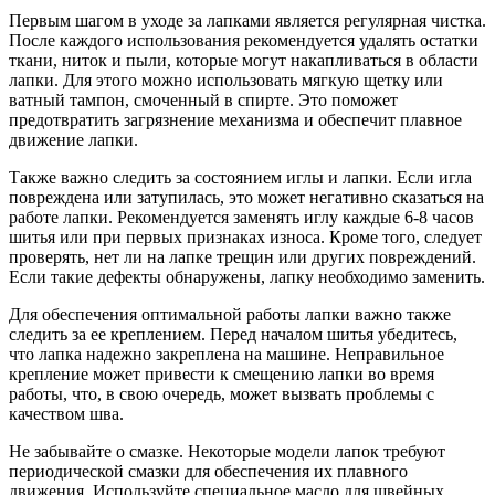
Первым шагом в уходе за лапками является регулярная чистка.
После каждого использования рекомендуется удалять остатки
ткани, ниток и пыли, которые могут накапливаться в области
лапки. Для этого можно использовать мягкую щетку или
ватный тампон, смоченный в спирте. Это поможет
предотвратить загрязнение механизма и обеспечит плавное
движение лапки.
Также важно следить за состоянием иглы и лапки. Если игла
повреждена или затупилась, это может негативно сказаться на
работе лапки. Рекомендуется заменять иглу каждые 6-8 часов
шитья или при первых признаках износа. Кроме того, следует
проверять, нет ли на лапке трещин или других повреждений.
Если такие дефекты обнаружены, лапку необходимо заменить.
Для обеспечения оптимальной работы лапки важно также
следить за ее креплением. Перед началом шитья убедитесь,
что лапка надежно закреплена на машине. Неправильное
крепление может привести к смещению лапки во время
работы, что, в свою очередь, может вызвать проблемы с
качеством шва.
Не забывайте о смазке. Некоторые модели лапок требуют
периодической смазки для обеспечения их плавного
движения. Используйте специальное масло для швейных