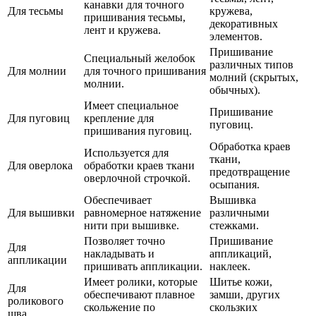
канавки для точного
Для тесьмы
кружева,
пришивания тесьмы,
декоративных
лент и кружева.
элементов.
Пришивание
Специальный желобок
различных типов
Для молнии
для точного пришивания
молний (скрытых,
молнии.
обычных).
Имеет специальное
Пришивание
Для пуговиц
крепление для
пуговиц.
пришивания пуговиц.
Обработка краев
Используется для
ткани,
Для оверлока
обработки краев ткани
предотвращение
оверлочной строчкой.
осыпания.
Обеспечивает
Вышивка
Для вышивки
равномерное натяжение
различными
нити при вышивке.
стежками.
Позволяет точно
Пришивание
Для
накладывать и
аппликаций,
аппликации
пришивать аппликации.
наклеек.
Имеет ролики, которые
Шитье кожи,
Для
обеспечивают плавное
замши, других
роликового
скольжение по
скользких
шва