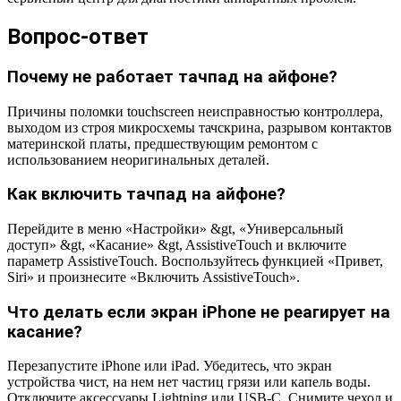
Вопрос-ответ
Почему не работает тачпад на айфоне?
Причины поломки touchscreen неисправностью контроллера,
выходом из строя микросхемы тачскрина, разрывом контактов
материнской платы, предшествующим ремонтом с
использованием неоригинальных деталей.
Как включить тачпад на айфоне?
Перейдите в меню «Настройки» &gt, «Универсальный
доступ» &gt, «Касание» &gt, AssistiveTouch и включите
параметр AssistiveTouch. Воспользуйтесь функцией «Привет,
Siri» и произнесите «Включить AssistiveTouch».
Что делать если экран iPhone не реагирует на
касание?
Перезапустите iPhone или iPad. Убедитесь, что экран
устройства чист, на нем нет частиц грязи или капель воды.
Отключите аксессуары Lightning или USB-C. Снимите чехол и