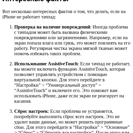
Вот несколько интересных фактов о том, что делать, если на
iPhone не работает тачпад:
Проверка на наличие повреждений
: Иногда проблема
с тачпадом может быть вызвана физическими
повреждениями или загрязнениями. Например, если на
экран попала влага или грязь, это может повлиять на его
работу. Регулярная чистка экрана мягкой тканью может
помочь избежать таких проблем.
Использование AssistiveTouch
: Если тачпад не работает,
вы можете включить функцию AssistiveTouch, которая
позволяет управлять устройством с помощью
виртуальной кнопки. Для этого перейдите в
“Настройки” > “Универсальный доступ” >
“AssistiveTouch” и включите его. Это поможет вам
использовать iPhone, даже если экран не реагирует на
касания.
Сброс настроек
: Если проблема не устраняется,
попробуйте выполнить сброс всех настроек. Это не
удалит ваши данные, но может решить программные
сбои. Для этого перейдите в “Настройки” > “Основные”
> “Сброс” > “Сбросить все настройки”. После этого вам