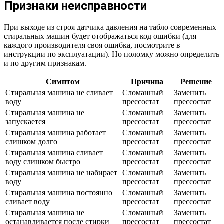
Признаки неисправности
При выходе из строя датчика давления на табло современных
стиральных машин будет отображаться код ошибки (для
каждого производителя своя ошибка, посмотрите в
инструкции по эксплуатации). Но поломку можно определить
и по другим признакам.
Симптом
Причина
Решение
Стиральная машина не сливает
Сломанный
Заменить
воду
прессостат
прессостат
Стиральная машина не
Сломанный
Заменить
запускается
прессостат
прессостат
Стиральная машина работает
Сломанный
Заменить
слишком долго
прессостат
прессостат
Стиральная машина сливает
Сломанный
Заменить
воду слишком быстро
прессостат
прессостат
Стиральная машина не набирает
Сломанный
Заменить
воду
прессостат
прессостат
Стиральная машина постоянно
Сломанный
Заменить
сливает воду
прессостат
прессостат
Стиральная машина не
Сломанный
Заменить
останавливается после стирки
прессостат
прессостат