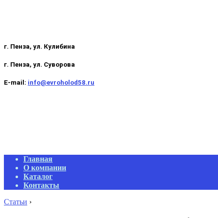
г. Пенза, ул. Кулибина
г. Пенза, ул. Суворова
E-mail:
info@evroholod58.ru
Primary
Главная
Navigation
О компании
Menu
Каталог
Контакты
Статьи
›