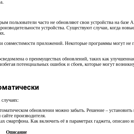
а.
ым пользователи часто не обновляют свои устройства на базе A
производительности устройства. Существуют случаи, когда нов
ях.
ами совместимости приложений. Некоторые программы могут не п
е осведомлена о преимуществах обновлений, таких как улучшенна
 избегая потенциальных ошибок и сбоев, которые могут возникн
томатически
 случаях:
автоматическом обновлении можно забыть. Решение – установит
сайте производителя.
х смартфона. Как включить её в параметрах гаджета, описано н
Описание