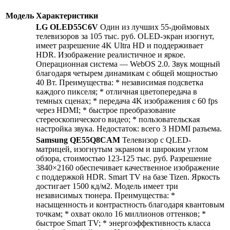
Модель
Характеристики
LG OLED55C6V
Один из лучших 55-дюймовых
телевизоров за 105 тыс. руб. OLED-экран изогнут,
имеет разрешение 4K Ultra HD и поддерживает
HDR. Изображение реалистичное и яркое.
Операционная система — WebOS 2.0. Звук мощный
благодаря четырем динамикам с общей мощностью
40 Вт. Преимущества: * независимая подсветка
каждого пикселя; * отличная цветопередача в
темных сценах; * передача 4K изображения с 60 fps
через HDMI; * быстрое преобразование
стереоскопического видео; * пользовательская
настройка звука. Недостаток: всего 3 HDMI разъема.
Samsung QE55Q8CAM
Телевизор с QLED-
матрицей, изогнутым экраном и широким углом
обзора, стоимостью 123-125 тыс. руб. Разрешение
3840×2160 обеспечивает качественное изображение
с поддержкой HDR. Smart TV на базе Tizen. Яркость
достигает 1500 кд/м2. Модель имеет три
независимых тюнера. Преимущества: *
насыщенность и контрастность благодаря квантовым
точкам; * охват около 16 миллионов оттенков; *
быстрое Smart TV; * энергоэффективность класса