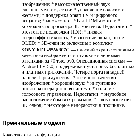
изображение; * высококачественный звук —
слышны мелкие детали; * управление голосом и
жестами; * поддержка Smart TV и цифрового
вещания; * множество USB и HDMI-портов; *
возможность просмотра 3D-контента. Недостатки: *
отсутствие поддержки HDR; * низкая
энергоэффективность; * изогнутый экран, но не
OLED; * 3D-очки не включены в комплект.
SONY KDL-55W807C
— плоский экран с отличным
качеством изображения и глубокими черными
оттенками за 70 тыс. руб. Операционная система —
Android TV 5.0, поддерживает установку бесплатных
и платных приложений. Четыре порта на задней
панели. Преимущества: * отличное качество
изображения; * хороший звук; * интуитивно
понятная операционная система; * наличие
голосового управления. Недостатки: * неудобное
расположение боковых разъемов; * в комплекте нет
3D-очков; * некоторые недоработки в прошивке.
Премиальные модели
Качество, стиль и функции