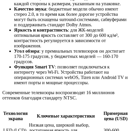
каждой стороны к размерам, указанным на упаковке.
Качество звука
: бюджетные модели обычно имеют
стерео 2.0, в то время как более дорогие устройства
могут быть оснащены surround-системами, сабвуферами
и поддерживать стандарт Dolby Atmos.
Яркость и контрастность
: для ЖК-моделей
оптимальная яркость составляет от 300 до 600 кд/м²,
контрастность регулируется в зависимости от
изображения.
Угол обзора
: у премиальных телевизоров он достигает
170-175 градусов, у бюджетных моделей — 160-170
градусов.
Функция Smart TV
: позволяет подключаться к
интернету через Wi-Fi. Устройства работают на
операционных системах webOS, Tizen или Android TV и
имеют порты и мощные процессоры.
Современные телевизоры воспроизводят 16 миллионов
оттенков благодаря стандарту NTSC.
Технология
Примерная
Ключевые характеристики
экрана
цена (USD)
Низкая цена, широкий выбор,
LED (LCD)
достаточная яркость для
300-600