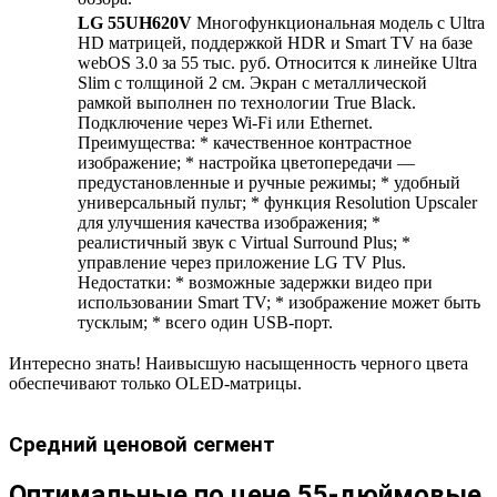
LG 55UH620V
Многофункциональная модель с Ultra
HD матрицей, поддержкой HDR и Smart TV на базе
webOS 3.0 за 55 тыс. руб. Относится к линейке Ultra
Slim с толщиной 2 см. Экран с металлической
рамкой выполнен по технологии True Black.
Подключение через Wi-Fi или Ethernet.
Преимущества: * качественное контрастное
изображение; * настройка цветопередачи —
предустановленные и ручные режимы; * удобный
универсальный пульт; * функция Resolution Upscaler
для улучшения качества изображения; *
реалистичный звук с Virtual Surround Plus; *
управление через приложение LG TV Plus.
Недостатки: * возможные задержки видео при
использовании Smart TV; * изображение может быть
тусклым; * всего один USB-порт.
Интересно знать! Наивысшую насыщенность черного цвета
обеспечивают только OLED-матрицы.
Средний ценовой сегмент
Оптимальные по цене 55-дюймовые