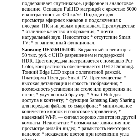
поддерживает спутниковое, цифровое и аналоговое
вещание. Оснащен FullHD матрицей с яркостью 5000
и контрастностью 320 кд/м². Подходит для
просмотра эфирных каналов и подключения к
плеерам, ПК и игровым приставкам. Преимущества:
* отличное качество изображения; * почти
натуральный звук. Недостатки: * отсутствие Smart
TV; * ограниченный функционал.
Samsung UE55MU6100U
Бюджетный телевизор за
50 тыс. руб. с UHD-разрешением и поддержкой
HDR. Цветопередача настраивается с помощью Pur
Color, контрастность обеспечивается UHD Dimming.
Тонкий Edge LED экран с элегантной рамкой.
Платформа Tizen для Smart TV. Преимущества: *
высокая детализация и яркость изображения; *
возможность установки на столе или крепления на
стене; * улучшенный браузер; * Smart Hub для
доступа к контенту; * функция Samsung Easy Sharing
для передачи файлов со смартфона; * минимальное
количество кнопок и голосовое управление; *
надежный Wi-Fi — сигнал хорошо ловится из другой
комнаты. Недостатки: * возможные зависания при
просмотре онлайн-видео; * размытость некоторых
каналов; * искажение цветов при изменении угла
обзора.