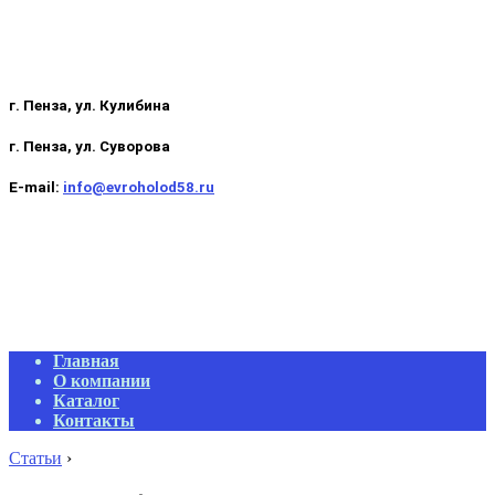
г. Пенза, ул. Кулибина
г. Пенза, ул. Суворова
E-mail:
info@evroholod58.ru
Primary
Главная
Navigation
О компании
Menu
Каталог
Контакты
Статьи
›