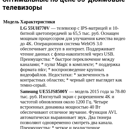
телевизоры
Модель
Характеристики
LG 55UH770V
— телевизор с IPS-матрицей и 10-
битной цветопередачей за 65,5 тыс. руб. Оснащен
мощным процессором для улучшения качества видео
до 4K. Операционная система WebOS 3.0
обеспечивает доступ в интернет. Поддерживает
чтение данных с флеш-накопителей через USB.
Преимущества: * быстрое переключение между
каналами; * пульт Magic в комплекте; * поддержка
формата mkv; * воспроизведение крупных
видеофайлов. Недостатки: * засвеченность в
контрастных областях; * черный цвет выглядит как
темно-серый.
Samsung UE55JS8500Y
— модель 2015 года за 78-80
тыс. руб. Изогнутый экран с разрешением 4K и
частотой обновления около 1200 Гц. Четыре
встроенных динамика мощностью 40 Вт
обеспечивают отличное звучание. Функция AVL
автоматически выравнивает звук. Два тюнера
позволяют одновременно смотреть два канала.
Преимущества: * четкое и реалистичное