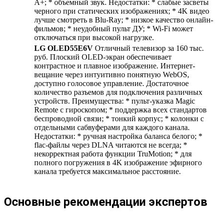
A+; * объемный звук. Недостатки: * слабые засветы
черного при статических изображениях; * 4K видео
лучше смотреть в Blu-Ray; * низкое качество онлайн-
фильмов; * неудобный пульт ДУ; * Wi-Fi может
отключаться при высокой нагрузке.
LG OLED55E6V
Отличный телевизор за 160 тыс.
руб. Плоский OLED-экран обеспечивает
контрастное и плавное изображение. Интернет-
вещание через интуитивно понятную WebOS,
доступно голосовое управление. Достаточное
количество разъемов для подключения различных
устройств. Преимущества: * пульт-указка Magic
Remote с гироскопом; * поддержка всех стандартов
беспроводной связи; * тонкий корпус; * колонки с
отдельными сабвуферами для каждого канала.
Недостатки: * ручная настройка баланса белого; *
flac-файлы через DLNA читаются не всегда; *
некорректная работа функции TruMotion; * для
полного погружения в 4K изображение эфирного
канала требуется максимальное расстояние.
Основные рекомендации экспертов