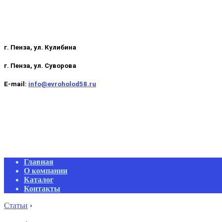
г. Пенза, ул. Кулибина
г. Пенза, ул. Суворова
E-mail:
info@evroholod58.ru
Primary
Главная
Navigation
О компании
Menu
Каталог
Контакты
Статьи
›