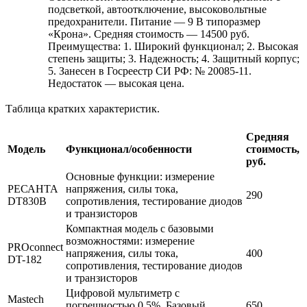
подсветкой, автоотключение, высоковольтные
предохранители. Питание — 9 В типоразмер
«Крона». Средняя стоимость — 14500 руб.
Преимущества: 1. Широкий функционал; 2. Высокая
степень защиты; 3. Надежность; 4. Защитный корпус;
5. Занесен в Госреестр СИ РФ: № 20085-11.
Недостаток — высокая цена.
Таблица кратких характеристик.
Средняя
Модель
Функционал/особенности
стоимость,
руб.
Основные функции: измерение
РЕСАНТА
напряжения, силы тока,
290
DT830B
сопротивления, тестирование диодов
и транзисторов
Компактная модель с базовыми
возможностями: измерение
PROconnect
напряжения, силы тока,
400
DT-182
сопротивления, тестирование диодов
и транзисторов
Цифровой мультиметр с
Mastech
погрешностью 0,5%. Базовый
650