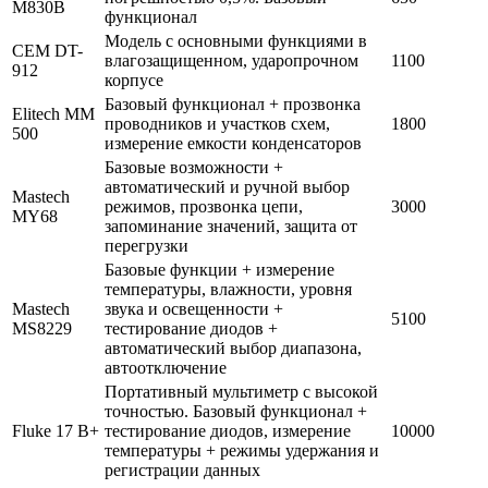
M830B
функционал
Модель с основными функциями в
СЕМ DT-
влагозащищенном, ударопрочном
1100
912
корпусе
Базовый функционал + прозвонка
Elitech ММ
проводников и участков схем,
1800
500
измерение емкости конденсаторов
Базовые возможности +
автоматический и ручной выбор
Mastech
режимов, прозвонка цепи,
3000
MY68
запоминание значений, защита от
перегрузки
Базовые функции + измерение
температуры, влажности, уровня
Mastech
звука и освещенности +
5100
MS8229
тестирование диодов +
автоматический выбор диапазона,
автоотключение
Портативный мультиметр с высокой
точностью. Базовый функционал +
Fluke 17 В+
тестирование диодов, измерение
10000
температуры + режимы удержания и
регистрации данных