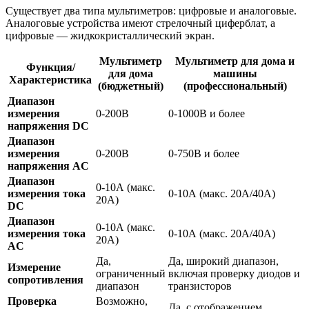
Существует два типа мультиметров: цифровые и аналоговые.
Аналоговые устройства имеют стрелочный циферблат, а
цифровые — жидкокристаллический экран.
Мультиметр
Мультиметр для дома и
Функция/
для дома
машины
Характеристика
(бюджетный)
(профессиональный)
Диапазон
измерения
0-200В
0-1000В и более
напряжения DC
Диапазон
измерения
0-200В
0-750В и более
напряжения AC
Диапазон
0-10А (макс.
измерения тока
0-10А (макс. 20А/40А)
20А)
DC
Диапазон
0-10А (макс.
измерения тока
0-10А (макс. 20А/40А)
20А)
AC
Да,
Да, широкий диапазон,
Измерение
ограниченный
включая проверку диодов и
сопротивления
диапазон
транзисторов
Проверка
Возможно,
Да, с отображением