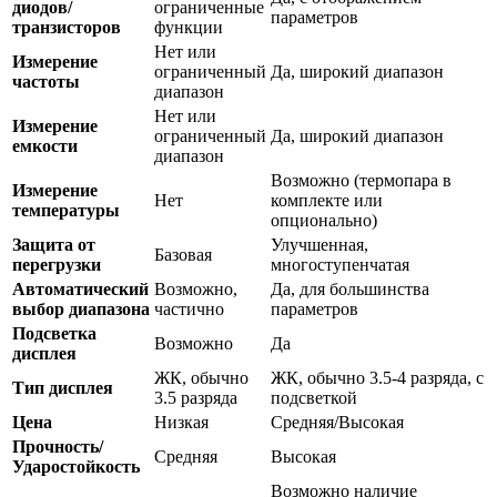
диодов/
ограниченные
параметров
транзисторов
функции
Нет или
Измерение
ограниченный
Да, широкий диапазон
частоты
диапазон
Нет или
Измерение
ограниченный
Да, широкий диапазон
емкости
диапазон
Возможно (термопара в
Измерение
Нет
комплекте или
температуры
опционально)
Защита от
Улучшенная,
Базовая
перегрузки
многоступенчатая
Автоматический
Возможно,
Да, для большинства
выбор диапазона
частично
параметров
Подсветка
Возможно
Да
дисплея
ЖК, обычно
ЖК, обычно 3.5-4 разряда, с
Тип дисплея
3.5 разряда
подсветкой
Цена
Низкая
Средняя/Высокая
Прочность/
Средняя
Высокая
Ударостойкость
Возможно наличие