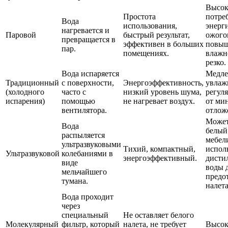
Высок
Простота
потре
Вода
использования,
энерг
нагревается и
Паровой
быстрый результат,
ожого
превращается в
эффективен в больших
повыш
пар.
помещениях.
влажн
резко.
Вода испаряется
Медле
Традиционный
с поверхности,
Энергоэффективность,
увлаж
(холодного
часто с
низкий уровень шума,
регул
испарения)
помощью
не нагревает воздух.
от ми
вентилятора.
отлож
Может
Вода
белый
распыляется
мебели
ультразвуковыми
Тихий, компактный,
испол
Ультразвуковой
колебаниями в
энергоэффективный.
дисти
виде
воды 
мельчайшего
предо
тумана.
налета
Вода проходит
через
специальный
Не оставляет белого
Молекулярный
фильтр, который
налета, не требует
Высок