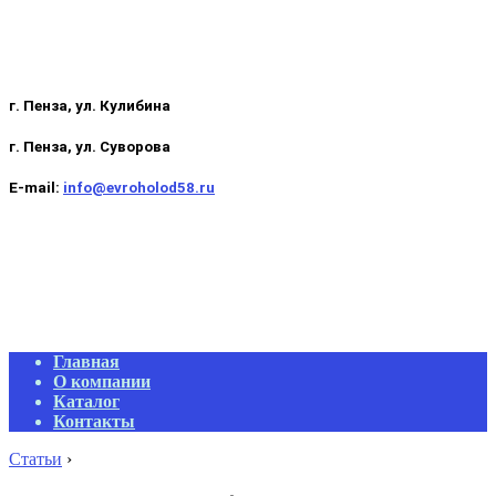
г. Пенза, ул. Кулибина
г. Пенза, ул. Суворова
E-mail:
info@evroholod58.ru
Primary
Главная
Navigation
О компании
Menu
Каталог
Контакты
Статьи
›