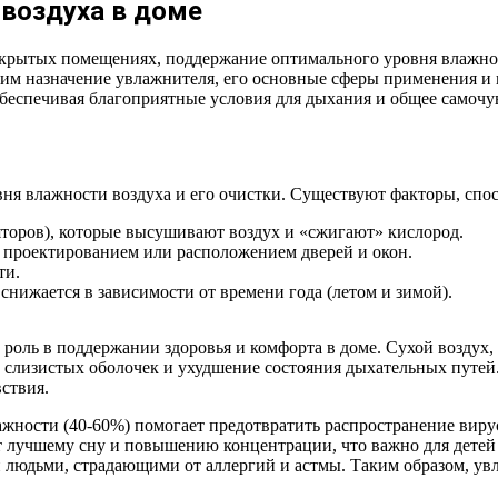
 воздуха в доме
 закрытых помещениях, поддержание оптимального уровня влажно
трим назначение увлажнителя, его основные сферы применения и
обеспечивая благоприятные условия для дыхания и общее самочу
ня влажности воздуха и его очистки. Существуют факторы, сп
яторов), которые высушивают воздух и «сжигают» кислород.
 проектированием или расположением дверей и окон.
ти.
нижается в зависимости от времени года (летом и зимой).
 роль в поддержании здоровья и комфорта в доме. Сухой воздух,
ие слизистых оболочек и ухудшение состояния дыхательных пут
ствия.
ности (40-60%) помогает предотвратить распространение вирус
т лучшему сну и повышению концентрации, что важно для детей
 людьми, страдающими от аллергий и астмы. Таким образом, ув