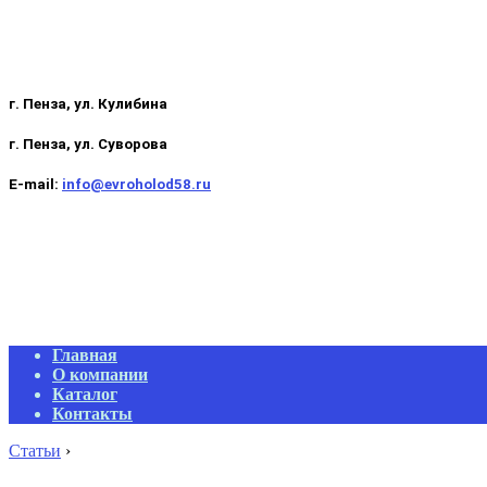
г. Пенза, ул. Кулибина
г. Пенза, ул. Суворова
E-mail:
info@evroholod58.ru
Primary
Главная
Navigation
О компании
Menu
Каталог
Контакты
Статьи
›