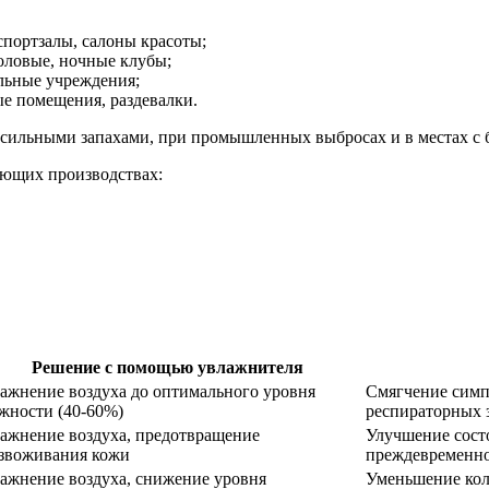
спортзалы, салоны красоты;
оловые, ночные клубы;
льные учреждения;
е помещения, раздевалки.
с сильными запахами, при промышленных выбросах и в местах с
ующих производствах:
Решение с помощью увлажнителя
ажнение воздуха до оптимального уровня
Смягчение симп
жности (40-60%)
респираторных 
ажнение воздуха, предотвращение
Улучшение сост
звоживания кожи
преждевременно
ажнение воздуха, снижение уровня
Уменьшение кол