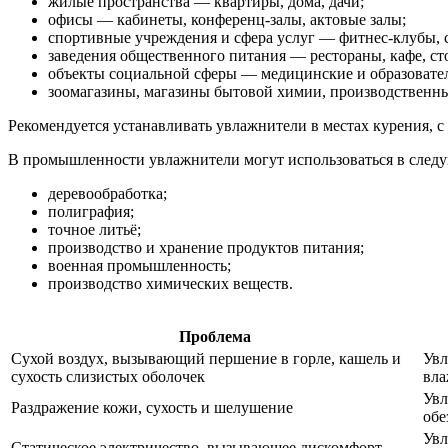
жилые пространства — квартиры, дома, дачи;
офисы — кабинеты, конференц-залы, актовые залы;
спортивные учреждения и сфера услуг — фитнес-клубы, 
заведения общественного питания — рестораны, кафе, ст
объекты социальной сферы — медицинские и образовате
зоомагазины, магазины бытовой химии, производственны
Рекомендуется устанавливать увлажнители в местах курения, 
В промышленности увлажнители могут использоваться в след
деревообработка;
полиграфия;
точное литьё;
производство и хранение продуктов питания;
военная промышленность;
производство химических веществ.
Проблема
Сухой воздух, вызывающий першение в горле, кашель и
Увл
сухость слизистых оболочек
вла
Увл
Раздражение кожи, сухость и шелушение
обе
Увл
Статическое электричество, вызывающее дискомфорт