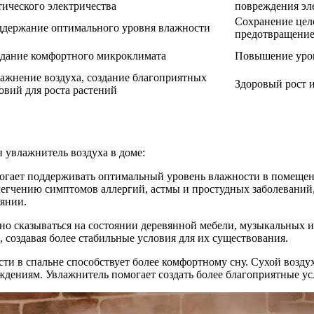
тического электричества
повреждения эл
Сохранение цел
держание оптимального уровня влажности
предотвращение
дание комфортного микроклимата
Повышение уров
ажнение воздуха, создание благоприятных
Здоровый рост и
овий для роста растений
н увлажнитель воздуха в доме:
могает поддерживать оптимальный уровень влажности в помещени
легчению симптомов аллергий, астмы и простудных заболеваний
оянии.
вно сказываться на состоянии деревянной мебели, музыкальных 
 создавая более стабильные условия для их существования.
ти в спальне способствует более комфортному сну. Сухой воздух
ждениям. Увлажнитель помогает создать более благоприятные ус