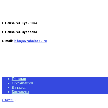
г. Пенза, ул. Кулибина
г. Пенза, ул. Суворова
E-mail:
info@evroholod58.ru
Primary
Главная
Navigation
О компании
Menu
Каталог
Контакты
Статьи
›