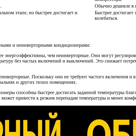
.
Обычно дешевле в 
льном этапе, но быстрее достигает и
Быстрее достигает 
колебаться.
орными и неинверторными кондиционерами:
е энергоэффективны, чем неинверторные. Они могут регулирова
атуру без частых включений и выключений. Это снижает потребл
еинверторные. Поскольку они не требуют частого включения и в
пальнях и других тихих помещениях.
ионеры способны быстрее достигать заданной температуры благ
о может привести к резким перепадам температуры и менее ком