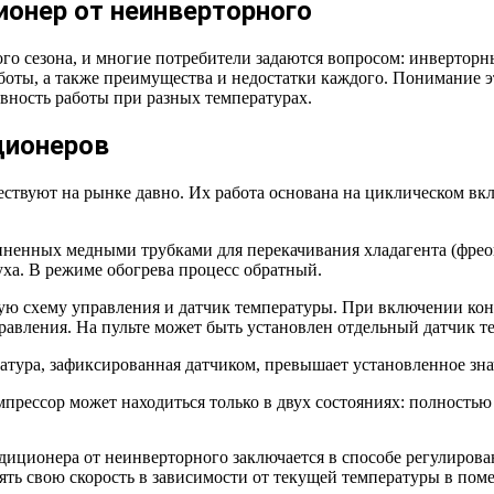
онер от неинверторного
го сезона, и многие потребители задаются вопросом: инвертор
оты, а также преимущества и недостатки каждого. Понимание э
вность работы при разных температурах.
ционеров
ствуют на рынке давно. Их работа основана на циклическом в
иненных медными трубками для перекачивания хладагента (фреон
уха. В режиме обогрева процесс обратный.
ую схему управления и датчик температуры. При включении кон
правления. На пульте может быть установлен отдельный датчик т
атура, зафиксированная датчиком, превышает установленное зна
прессор может находиться только в двух состояниях: полность
диционера от неинверторного заключается в способе регулиров
нять свою скорость в зависимости от текущей температуры в пом