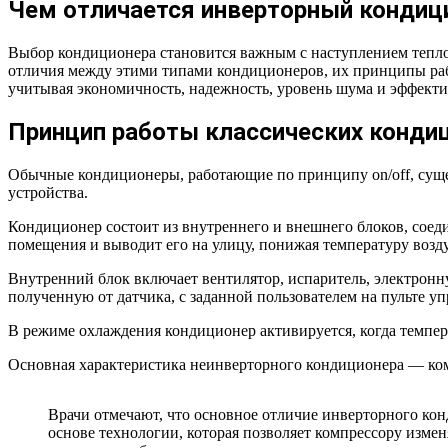
Чем отличается инверторный кондици
Выбор кондиционера становится важным с наступлением тепло
отличия между этими типами кондиционеров, их принципы раб
учитывая экономичность, надежность, уровень шума и эффекти
Принцип работы классических конди
Обычные кондиционеры, работающие по принципу on/off, суще
устройства.
Кондиционер состоит из внутреннего и внешнего блоков, соед
помещения и выводит его на улицу, понижая температуру возд
Внутренний блок включает вентилятор, испаритель, электронн
полученную от датчика, с заданной пользователем на пульте у
В режиме охлаждения кондиционер активируется, когда темпер
Основная характеристика неинверторного кондиционера — ком
Врачи отмечают, что основное отличие инверторного кон
основе технологии, которая позволяет компрессору изме