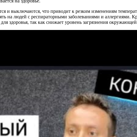
ается на здоровье.
тся и выключаются, что приводит к резким изменениям темпер
иять на людей с респираторными заболеваниями и аллергиями. К
для здоровья, так как снижает уровень загрязнения окружающей