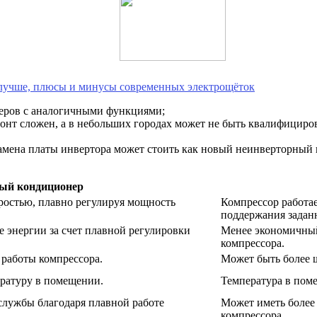
я лучше, плюсы и минусы современных электрощёток
еров с аналогичными функциями;
онт сложен, а в небольших городах может не быть квалифициро
Замена платы инвертора может стоить как новый неинверторный
ый кондиционер
ростью, плавно регулируя мощность
Компрессор работае
поддержания задан
 энергии за счет плавной регулировки
Менее экономичный
компрессора.
 работы компрессора.
Может быть более 
ратуру в помещении.
Температура в пом
службы благодаря плавной работе
Может иметь более
компрессора.