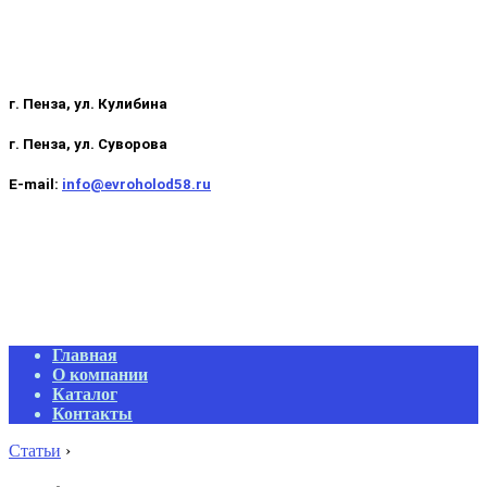
г. Пенза, ул. Кулибина
г. Пенза, ул. Суворова
E-mail:
info@evroholod58.ru
Primary
Главная
Navigation
О компании
Menu
Каталог
Контакты
Статьи
›