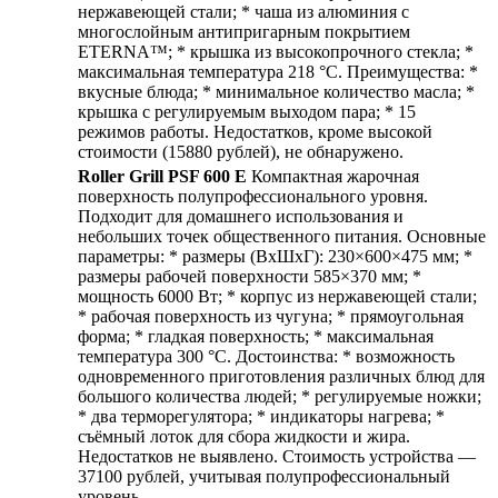
нержавеющей стали; * чаша из алюминия с
многослойным антипригарным покрытием
ETERNA™; * крышка из высокопрочного стекла; *
максимальная температура 218 °С. Преимущества: *
вкусные блюда; * минимальное количество масла; *
крышка с регулируемым выходом пара; * 15
режимов работы. Недостатков, кроме высокой
стоимости (15880 рублей), не обнаружено.
Roller Grill PSF 600 E
Компактная жарочная
поверхность полупрофессионального уровня.
Подходит для домашнего использования и
небольших точек общественного питания. Основные
параметры: * размеры (ВхШхГ): 230×600×475 мм; *
размеры рабочей поверхности 585×370 мм; *
мощность 6000 Вт; * корпус из нержавеющей стали;
* рабочая поверхность из чугуна; * прямоугольная
форма; * гладкая поверхность; * максимальная
температура 300 °С. Достоинства: * возможность
одновременного приготовления различных блюд для
большого количества людей; * регулируемые ножки;
* два терморегулятора; * индикаторы нагрева; *
съёмный лоток для сбора жидкости и жира.
Недостатков не выявлено. Стоимость устройства —
37100 рублей, учитывая полупрофессиональный
уровень.