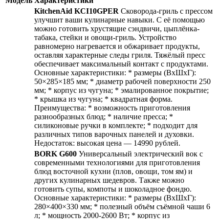
Модель
Характеристики
KitchenAid KCI10GPER
Сковорода-гриль с прессом
улучшит ваши кулинарные навыки. С её помощью
можно готовить хрустящие сэндвичи, цыплёнка-
табака, стейки и овощи-гриль. Устройство
равномерно нагревается и обжаривает продукты,
оставляя характерные следы гриля. Тяжёлый пресс
обеспечивает максимальный контакт с продуктами.
Основные характеристики: * размеры (ВхШхГ):
50×285×185 мм; * диаметр рабочей поверхности 250
мм; * корпус из чугуна; * эмалированное покрытие;
* крышка из чугуна; * квадратная форма.
Преимущества: * возможность приготовления
разнообразных блюд; * наличие пресса; *
силиконовые ручки в комплекте; * подходит для
различных типов варочных панелей и духовки.
Недостаток: высокая цена — 14990 рублей.
BORK G600
Универсальный электрический вок с
современными технологиями для приготовления
блюд восточной кухни (плов, овощи, том ям) и
других кулинарных шедевров. Также можно
готовить супы, компоты и шоколадное фондю.
Основные характеристики: * размеры (ВхШхГ):
280×400×330 мм; * полезный объём съёмной чаши 6
л; * мощность 2000-2600 Вт; * корпус из