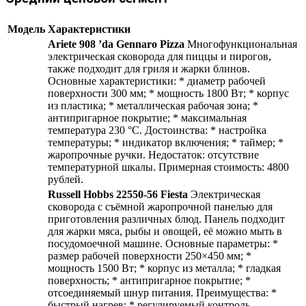
Модель
Характеристики
Ariete 908 ’da Gennaro Pizza
Многофункциональная
электрическая сковорода для пиццы и пирогов,
также подходит для гриля и жарки блинов.
Основные характеристики: * диаметр рабочей
поверхности 300 мм; * мощность 1800 Вт; * корпус
из пластика; * металлическая рабочая зона; *
антипригарное покрытие; * максимальная
температура 230 °С. Достоинства: * настройка
температуры; * индикатор включения; * таймер; *
жаропрочные ручки. Недостаток: отсутствие
температурной шкалы. Примерная стоимость: 4800
рублей.
Russell Hobbs 22550-56 Fiesta
Электрическая
сковорода с съёмной жаропрочной панелью для
приготовления различных блюд. Панель подходит
для жарки мяса, рыбы и овощей, её можно мыть в
посудомоечной машине. Основные параметры: *
размер рабочей поверхности 250×450 мм; *
мощность 1500 Вт; * корпус из металла; * гладкая
поверхность; * антипригарное покрытие; *
отсоединяемый шнур питания. Преимущества: *
быстрый нагрев; * регулируемый контроль