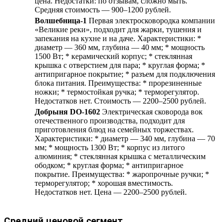
цена. Недостатки: по отзывам, сложно мыть.
Средняя стоимость — 900–1200 рублей.
Волшебница-1
Первая электросковородка компании
«Великие реки», подходит для жарки, тушения и
запекания на кухне и на даче. Характеристики: *
диаметр — 360 мм, глубина — 40 мм; * мощность
1500 Вт; * керамический корпус; * стеклянная
крышка с отверстием для пара; * круглая форма; *
антипригарное покрытие; * разъем для подключения
блока питания. Преимущества: * прорезиненные
ножки; * термостойкая ручка; * терморегулятор.
Недостатков нет. Стоимость — 2200–2500 рублей.
Добрыня DO-1602
Электрическая сковорода вок
отечественного производства, подходит для
приготовления блюд на семейных торжествах.
Характеристики: * диаметр — 340 мм, глубина — 70
мм; * мощность 1300 Вт; * корпус из литого
алюминия; * стеклянная крышка с металлическим
ободком; * круглая форма; * антипригарное
покрытие. Преимущества: * жаропрочные ручки; *
терморегулятор; * хорошая вместимость.
Недостатков нет. Цена — 2200–2500 рублей.
Средний ценовой сегмент