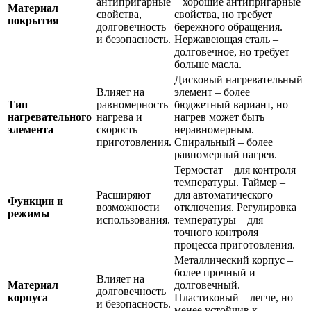
антипригарные
– хорошие антипригарные
Материал
свойства,
свойства, но требует
покрытия
долговечность
бережного обращения.
и безопасность.
Нержавеющая сталь –
долговечное, но требует
больше масла.
Дисковый нагревательный
Влияет на
элемент – более
Тип
равномерность
бюджетный вариант, но
нагревательного
нагрева и
нагрев может быть
элемента
скорость
неравномерным.
приготовления.
Спиральный – более
равномерный нагрев.
Термостат – для контроля
температуры. Таймер –
Расширяют
для автоматического
Функции и
возможности
отключения. Регулировка
режимы
использования.
температуры – для
точного контроля
процесса приготовления.
Металлический корпус –
более прочный и
Влияет на
Материал
долговечный.
долговечность
корпуса
Пластиковый – легче, но
и безопасность.
менее устойчив к