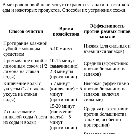
В микроволновой печи могут сохраняться запахи от остатков
еды и некоторых продуктов. Способы их устранения схожи.
Эффективность
Время
Способ очистки
против разных типов
воздействия
запахов
Протирание влажной
Низкая (для сильных и
губкой с моющим
5-10 минут
въевшихся запахов)
средством
Промывание водой с
10-15 минут
Средняя (эффективно
лимонным соком (1/2
(замачивание) +
против большинства
лимона на стакан
2-3 минуты
запахов)
воды)
(протирание)
Кипячение воды с
5-7 минут
Высокая (эффективно
уксусом (1/2 стакана
(кипячение) + 5
против большинства
уксуса на стакан
минут
запахов, включая
воды)
(протирание)
сильные)
15-20 минут
Средняя (эффективно
Использование
(нанесение
против большинства
пищевой соды (паста
пасты) + 5
запахов, особенно
из соды и воды)
минут
пригорания)
(протирание)