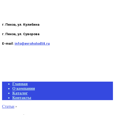
г. Пенза, ул. Кулибина
г. Пенза, ул. Суворова
E-mail:
info@evroholod58.ru
Primary
Главная
Navigation
О компании
Menu
Каталог
Контакты
Статьи
›