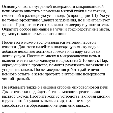
Основную часть внутренней поверхности микроволновой
печи можно очистить с помощью мягкой губки или тряпки,
смоченной в растворе уксуса и воды (в пропорции 1:1). Уксус
не только эффективно удаляет загрязнения, но и нейтрализует
запахи. Протрите все стенки, включая дверцу и уплотнители.
Обратите особое внимание на углы и труднодоступные места,
где могут скапливаться остатки пищи.
После этого можно воспользоваться методом паровой
очистки. Для этого налейте в подходящую миску воду и
добавьте несколько ломтиков лимона или пару столовых
ложек уксуса. Поставьте миску в микроволновую печь и
включите ее на максимальную мощность на 5-10 минут. Пар,
образующийся в процессе, поможет размягчить загрязнения и
устранить запахи. После завершения работы дайте печи
немного остыть, а затем протрите внутренние поверхности
чистой тряпкой.
Не забывайте также о внешней стороне микроволновой печи.
Для ее очистки подойдет обычное моющее средство или
раствор уксуса. Протрите корпус устройства, включая кнопки
и ручки, чтобы удалить пыль и жир, которые могут
способствовать образованию неприятных запахов.