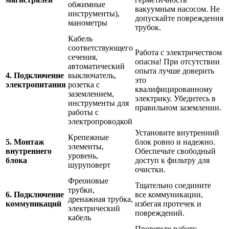
обжимные
вакуумным насосом. Не
инструменты),
допускайте повреждения
манометры
трубок.
Кабель
соответствующего
Работа с электричеством
сечения,
опасна! При отсутствии
автоматический
опыта лучше доверить
4. Подключение
выключатель,
это
электропитания
розетка с
квалифицированному
заземлением,
электрику. Убедитесь в
инструменты для
правильном заземлении.
работы с
электропроводкой
Установите внутренний
Крепежные
5. Монтаж
блок ровно и надежно.
элементы,
внутреннего
Обеспечьте свободный
уровень,
блока
доступ к фильтру для
шуруповерт
очистки.
Фреоновые
Тщательно соедините
трубки,
6. Подключение
все коммуникации,
дренажная трубка,
коммуникаций
избегая протечек и
электрический
повреждений.
кабель
Проверьте работу