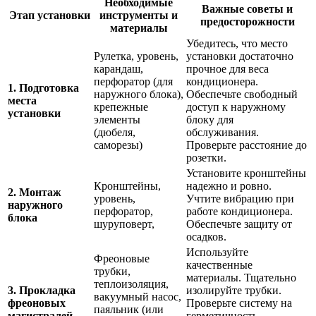
Необходимые
Важные советы и
Этап установки
инструменты и
предосторожности
материалы
Убедитесь, что место
Рулетка, уровень,
установки достаточно
карандаш,
прочное для веса
перфоратор (для
кондиционера.
1. Подготовка
наружного блока),
Обеспечьте свободный
места
крепежные
доступ к наружному
установки
элементы
блоку для
(дюбеля,
обслуживания.
саморезы)
Проверьте расстояние до
розетки.
Установите кронштейны
Кронштейны,
надежно и ровно.
2. Монтаж
уровень,
Учтите вибрацию при
наружного
перфоратор,
работе кондиционера.
блока
шуруповерт,
Обеспечьте защиту от
осадков.
Используйте
Фреоновые
качественные
трубки,
материалы. Тщательно
теплоизоляция,
3. Прокладка
изолируйте трубки.
вакуумный насос,
фреоновых
Проверьте систему на
паяльник (или
магистралей
герметичность