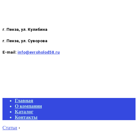
г. Пенза, ул. Кулибина
г. Пенза, ул. Суворова
E-mail:
info@evroholod58.ru
Primary
Главная
Navigation
О компании
Menu
Каталог
Контакты
Статьи
›