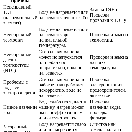
причина
Неисправный
Замена ТЭНа.
ТЭН
Вода не нагревается или
Проверка
(нагревательный
нагревается очень слабо.
проводки к ТЭНу.
элемент)
Вода не нагревается или
Неисправный
нагревается до
Проверка и замена
термостат
неправильной
термостата.
температуры.
Стиральная машина
Неисправный
может не запускаться
Проверка и замена
датчик
или работать
датчика
температуры
неправильно, вода не
температуры.
(NTC)
нагревается.
Стиральная машина не
Проверка
Проблемы с
работает или работает
электропитания,
подачей
некорректно, вода не
предохранителей,
электроэнергии
нагревается.
автоматов.
Вода слабо поступает в
Проверка
Низкое давление
машину, нагрев может
давления воды,
воды
быть неэффективным
проверка
или отсутствовать.
фильтров.
Вода нагревается слабо
Очистка или
Засоренный
или не нагревается
замена фильтра