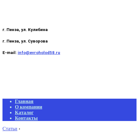
г. Пенза, ул. Кулибина
г. Пенза, ул. Суворова
E-mail:
info@evroholod58.ru
Primary
Главная
Navigation
О компании
Menu
Каталог
Контакты
Статьи
›