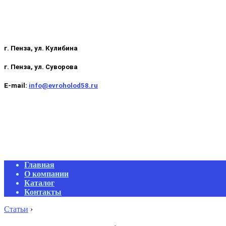
г. Пенза, ул. Кулибина
г. Пенза, ул. Суворова
E-mail:
info@evroholod58.ru
Primary
Главная
Navigation
О компании
Menu
Каталог
Контакты
Статьи
›