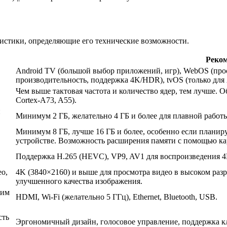
ристики, определяющие его технические возможности.
Реко
Android TV (большой выбор приложений, игр), WebOS (прос
производительность, поддержка 4K/HDR), tvOS (только для 
Чем выше тактовая частота и количество ядер, тем лучше. 
Cortex-A73, A55).
и
Минимум 2 ГБ, желательно 4 ГБ и более для плавной рабо
Минимум 8 ГБ, лучше 16 ГБ и более, особенно если планир
устройстве. Возможность расширения памяти с помощью ка
Поддержка H.265 (HEVC), VP9, AV1 для воспроизведения 4
о,
4K (3840×2160) и выше для просмотра видео в высоком ра
улучшенного качества изображения.
гим
HDMI, Wi-Fi (желательно 5 ГГц), Ethernet, Bluetooth, USB.
сть
Эргономичный дизайн, голосовое управление, поддержка 