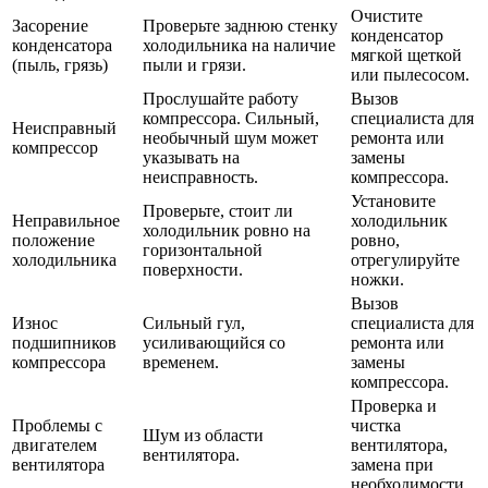
Очистите
Засорение
Проверьте заднюю стенку
конденсатор
конденсатора
холодильника на наличие
мягкой щеткой
(пыль, грязь)
пыли и грязи.
или пылесосом.
Прослушайте работу
Вызов
компрессора. Сильный,
специалиста для
Неисправный
необычный шум может
ремонта или
компрессор
указывать на
замены
неисправность.
компрессора.
Установите
Проверьте, стоит ли
Неправильное
холодильник
холодильник ровно на
положение
ровно,
горизонтальной
холодильника
отрегулируйте
поверхности.
ножки.
Вызов
Износ
Сильный гул,
специалиста для
подшипников
усиливающийся со
ремонта или
компрессора
временем.
замены
компрессора.
Проверка и
Проблемы с
чистка
Шум из области
двигателем
вентилятора,
вентилятора.
вентилятора
замена при
необходимости.