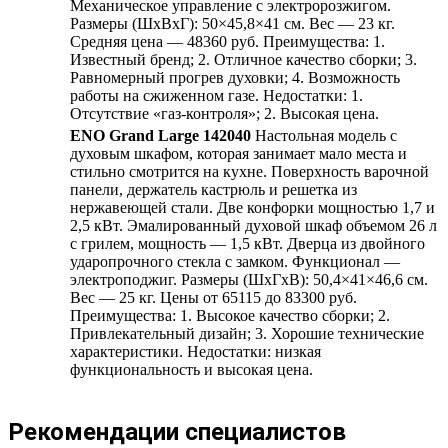
Механическое управление с электророзжигом.
Размеры (ШхВхГ): 50×45,8×41 см. Вес — 23 кг.
Средняя цена — 48360 руб. Преимущества: 1.
Известный бренд; 2. Отличное качество сборки; 3.
Равномерный прогрев духовки; 4. Возможность
работы на сжиженном газе. Недостатки: 1.
Отсутствие «газ-контроля»; 2. Высокая цена.
ENO Grand Large 142040
Настольная модель с
духовым шкафом, которая занимает мало места и
стильно смотрится на кухне. Поверхность варочной
панели, держатель кастрюль и решетка из
нержавеющей стали. Две конфорки мощностью 1,7 и
2,5 кВт. Эмалированный духовой шкаф объемом 26 л
с грилем, мощность — 1,5 кВт. Дверца из двойного
ударопрочного стекла с замком. Функционал —
электроподжиг. Размеры (ШхГхВ): 50,4×41×46,6 см.
Вес — 25 кг. Цены от 65115 до 83300 руб.
Преимущества: 1. Высокое качество сборки; 2.
Привлекательный дизайн; 3. Хорошие технические
характеристики. Недостатки: низкая
функциональность и высокая цена.
Рекомендации специалистов