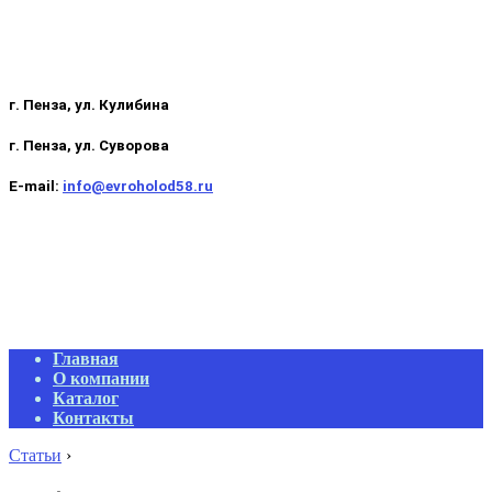
г. Пенза, ул. Кулибина
г. Пенза, ул. Суворова
E-mail:
info@evroholod58.ru
Primary
Главная
Navigation
О компании
Menu
Каталог
Контакты
Статьи
›