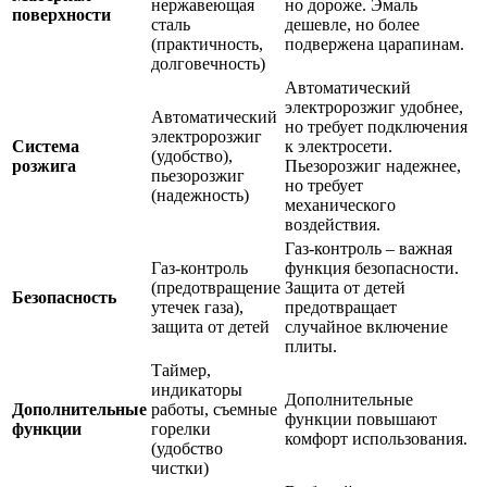
нержавеющая
но дороже. Эмаль
поверхности
сталь
дешевле, но более
(практичность,
подвержена царапинам.
долговечность)
Автоматический
электророзжиг удобнее,
Автоматический
но требует подключения
электророзжиг
Система
к электросети.
(удобство),
розжига
Пьезорозжиг надежнее,
пьезорозжиг
но требует
(надежность)
механического
воздействия.
Газ-контроль – важная
Газ-контроль
функция безопасности.
(предотвращение
Защита от детей
Безопасность
утечек газа),
предотвращает
защита от детей
случайное включение
плиты.
Таймер,
индикаторы
Дополнительные
Дополнительные
работы, съемные
функции повышают
функции
горелки
комфорт использования.
(удобство
чистки)