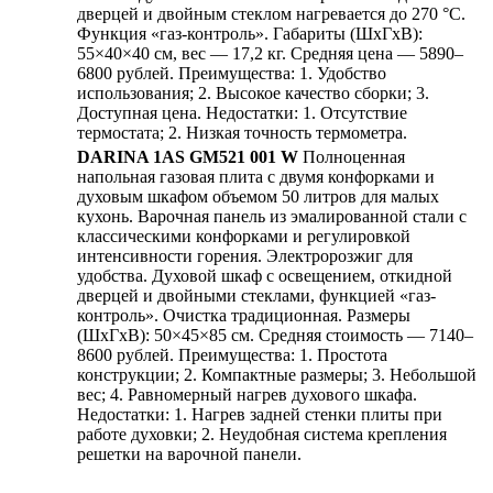
дверцей и двойным стеклом нагревается до 270 °С.
Функция «газ-контроль». Габариты (ШхГхВ):
55×40×40 см, вес — 17,2 кг. Средняя цена — 5890–
6800 рублей. Преимущества: 1. Удобство
использования; 2. Высокое качество сборки; 3.
Доступная цена. Недостатки: 1. Отсутствие
термостата; 2. Низкая точность термометра.
DARINA 1AS GM521 001 W
Полноценная
напольная газовая плита с двумя конфорками и
духовым шкафом объемом 50 литров для малых
кухонь. Варочная панель из эмалированной стали с
классическими конфорками и регулировкой
интенсивности горения. Электророзжиг для
удобства. Духовой шкаф с освещением, откидной
дверцей и двойными стеклами, функцией «газ-
контроль». Очистка традиционная. Размеры
(ШхГхВ): 50×45×85 см. Средняя стоимость — 7140–
8600 рублей. Преимущества: 1. Простота
конструкции; 2. Компактные размеры; 3. Небольшой
вес; 4. Равномерный нагрев духового шкафа.
Недостатки: 1. Нагрев задней стенки плиты при
работе духовки; 2. Неудобная система крепления
решетки на варочной панели.