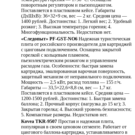
поворотным регулятором и пьезоподжигом.
Поставляется в пластиковом кейсе. Габариты
(ДхШхВ): 36×32×9 см, вес — 2 кг. Средняя цена —
1400 рублей. Достоинства: 1. Легкий вес; 2. Удобный
розжиг; 3. Высокая температура горения; 4.
Многофункциональность. Недостатков нет.
«Следопыт» PF-GST-NO6
Надежная туристическая
плита от российского производителя для картриджей
с цанговым подключением. Оснащена закрытой
горелкой с кольцевым пламенем,
пьезоэлектрическим розжигом и управлением
расходом газа. Особенности: быстрая замена
картриджа, эмалированная варочная поверхность,
защитный механизм от неправильного подключения.
Мощность — 2,5 кВт, расход топлива — 155 г/ч.
Габариты — 33,5×22,6×8,8 см, вес — 1,7 кг.
Поставляется в пластиковом кейсе. Средняя цена —
1200-1500 рублей. Достоинства: 1. Быстрая замена
баллона; 2. Прочный корпус (нагрузка до 15 кг); 3.
Закрытая горелка; 4. Высокий уровень безопасности;
5. Компактные размеры. Недостатков нет.
Kovea TKR-9507
Простая и надежная плита,
популярная в своем ценовом сегменте. Работает от
цангового баллона-картриджа, устанавливаемого в