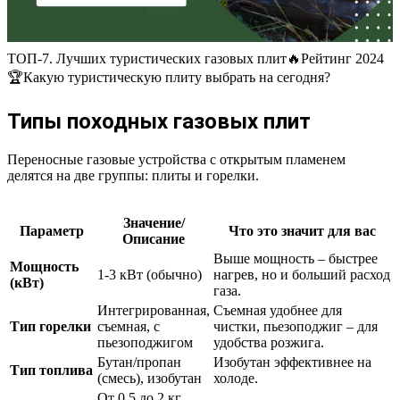
ТОП-7. Лучших туристических газовых плит🔥Рейтинг 2024
🏆Какую туристическую плиту выбрать на сегодня?
Типы походных газовых плит
Переносные газовые устройства с открытым пламенем
делятся на две группы: плиты и горелки.
Значение/
Параметр
Что это значит для вас
Описание
Выше мощность – быстрее
Мощность
1-3 кВт (обычно)
нагрев, но и больший расход
(кВт)
газа.
Интегрированная,
Съемная удобнее для
Тип горелки
съемная, с
чистки, пьезоподжиг – для
пьезоподжигом
удобства розжига.
Бутан/пропан
Изобутан эффективнее на
Тип топлива
(смесь), изобутан
холоде.
От 0.5 до 2 кг,