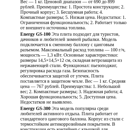
Вес — 1 кг. Ценовой диапазон — от 690 до 899
рублей. Преимущества: 1. Простота конструкции; 2.
Прочный корпус; 3. Бесшумная работа; 4.
Компактные размеры; 5. Низкая цена. Недостатки: 1.
Ограниченная функциональность; 2. Работает только
от внешнего источника топлива.
Energy GS-100
Эта плита подходит для туристов,
дачников и любителей зимней рыбалки. Модель
подключается к сменному баллону с цанговым
разъемом. Максимальный расход топлива — 100 г/ч,
мощность — 1,3 кВт. Основные характеристики:
размеры 14,5×14,5×12 см, складная ветрозащита из
нержавеющей стали. Функционал: пьезоподжиг,
регулировка расхода газа. Безопасность
обеспечивается защитой от утечек. Плита
поставляется в защитном чехле. Вес — 1 кг. Средняя
цена — 767 рублей. Преимущества: 1. Небольшой
вес; 2. Компактные размеры; 3. Надежная работа; 4.
Хорошая функциональность; 5. Доступная цена.
Недостатков не выявлено.
Energy GS-300
Эта модель популярна среди
любителей активного отдыха. Плита работает от
стандартного цангового баллона. Корпус из стали с
термостойким антикоррозийным покрытием. В
конструкции есть контейнер с крышкой для