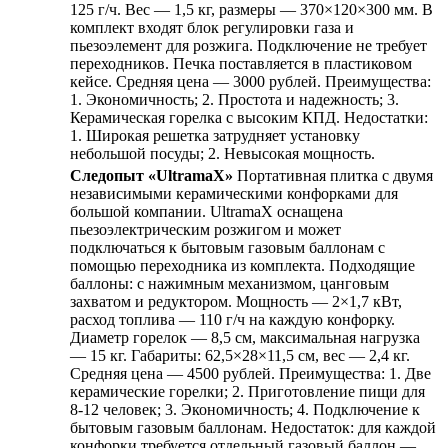
125 г/ч. Вес — 1,5 кг, размеры — 370×120×300 мм. В
комплект входят блок регулировки газа и
пьезоэлемент для розжига. Подключение не требует
переходников. Печка поставляется в пластиковом
кейсе. Средняя цена — 3000 рублей. Преимущества:
1. Экономичность; 2. Простота и надежность; 3.
Керамическая горелка с высоким КПД. Недостатки:
1. Широкая решетка затрудняет установку
небольшой посуды; 2. Невысокая мощность.
Следопыт «UltramaX»
Портативная плитка с двумя
независимыми керамическими конфорками для
большой компании. UltramaX оснащена
пьезоэлектрическим розжигом и может
подключаться к бытовым газовым баллонам с
помощью переходника из комплекта. Подходящие
баллоны: с нажимным механизмом, цанговым
захватом и редуктором. Мощность — 2×1,7 кВт,
расход топлива — 110 г/ч на каждую конфорку.
Диаметр горелок — 8,5 см, максимальная нагрузка
— 15 кг. Габариты: 62,5×28×11,5 см, вес — 2,4 кг.
Средняя цена — 4500 рублей. Преимущества: 1. Две
керамические горелки; 2. Приготовление пищи для
8-12 человек; 3. Экономичность; 4. Подключение к
бытовым газовым баллонам. Недостаток: для каждой
конфорки требуется отдельный газовый баллон —