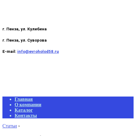
г. Пенза, ул. Кулибина
г. Пенза, ул. Суворова
E-mail:
info@evroholod58.ru
Primary
Главная
Navigation
О компании
Menu
Каталог
Контакты
Статьи
›