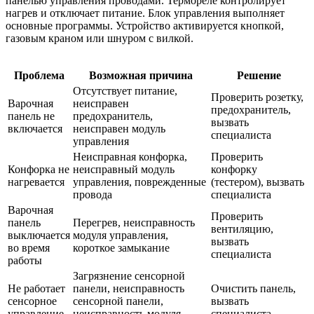
панелью управления проводами. Термореле контролирует
нагрев и отключает питание. Блок управления выполняет
основные программы. Устройство активируется кнопкой,
газовым краном или шнуром с вилкой.
Проблема
Возможная причина
Решение
Отсутствует питание,
Проверить розетку,
Варочная
неисправен
предохранитель,
панель не
предохранитель,
вызвать
включается
неисправен модуль
специалиста
управления
Неисправная конфорка,
Проверить
Конфорка не
неисправный модуль
конфорку
нагревается
управления, поврежденные
(тестером), вызвать
провода
специалиста
Варочная
Проверить
панель
Перегрев, неисправность
вентиляцию,
выключается
модуля управления,
вызвать
во время
короткое замыкание
специалиста
работы
Загрязнение сенсорной
Не работает
панели, неисправность
Очистить панель,
сенсорное
сенсорной панели,
вызвать
управление
неисправность модуля
специалиста