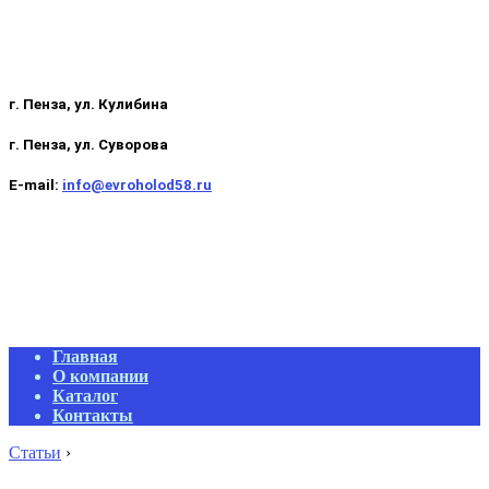
г. Пенза, ул. Кулибина
г. Пенза, ул. Суворова
E-mail:
info@evroholod58.ru
Primary
Главная
Navigation
О компании
Menu
Каталог
Контакты
Статьи
›