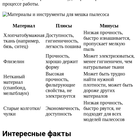
процессе работы.
Материал
Плюсы
Минусы
Низкая прочность,
Хлопчатобумажная
Доступность,
быстро изнашивается,
ткань (например,
гигиеничность,
пропускает мелкую
бязь, ситец)
легкость пошива
пыль
Прочность,
Может электризоваться,
Флизелин
хорошо держит
менее гигиеничен, чем
форму
натуральные ткани
Высокая
Может быть трудно
Нетканый
прочность,
найти нужной
материал
фильтрующие
плотности, может быть
(спанбонд,
свойства, не
дороже других
мельтблаун)
электризуется
материалов
Низкая прочность,
Старые колготки/
Экономичность,
быстро рвутся, не
чулки
доступность
подходят для всех
моделей пылесосов
Интересные факты