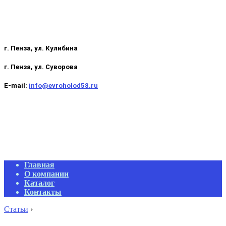
г. Пенза, ул. Кулибина
г. Пенза, ул. Суворова
E-mail:
info@evroholod58.ru
Primary
Главная
Navigation
О компании
Menu
Каталог
Контакты
Статьи
›