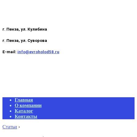
г. Пенза, ул. Кулибина
г. Пенза, ул. Суворова
E-mail:
info@evroholod58.ru
Primary
Главная
Navigation
О компании
Menu
Каталог
Контакты
Статьи
›