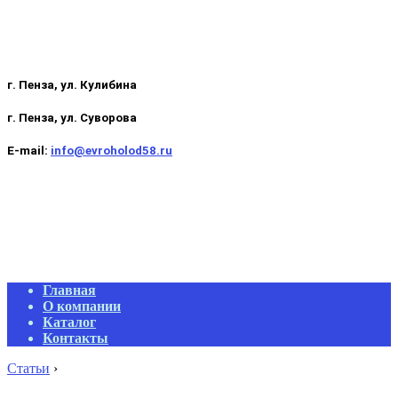
г. Пенза, ул. Кулибина
г. Пенза, ул. Суворова
E-mail:
info@evroholod58.ru
Primary
Главная
Navigation
О компании
Menu
Каталог
Контакты
Статьи
›