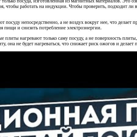
только посуда, изготовленная из магнитных материалов. Это озн
, чтобы работать на индукции. Чтобы проверить, подходит ли ва
т посуду непосредственно, а не воздух вокруг нее, что делает
ия пищи и снизить потребление электроэнергии.
е плиты нагревают только саму посуду, а не поверхность плиты
у, она не будет нагреваться, что снижает риск ожогов и делает