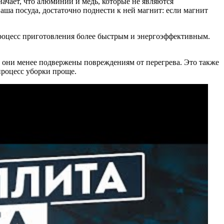
ачает, что алюминий и медь, которые не являются
ша посуда, достаточно поднести к ней магнит: если магнит
 процесс приготовления более быстрым и энергоэффективным.
, они менее подвержены повреждениям от перегрева. Это также
 процесс уборки проще.