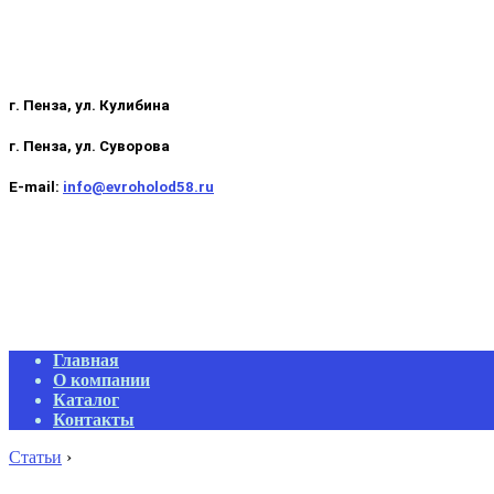
г. Пенза, ул. Кулибина
г. Пенза, ул. Суворова
E-mail:
info@evroholod58.ru
Primary
Главная
Navigation
О компании
Menu
Каталог
Контакты
Статьи
›