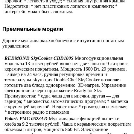
корочки; * легкость в уходе; * съемная внутренняя крышка.
Недостатки: * нет пластиковых лопаток в комплекте; *
интерфейс может быть сложным.
Премиальные модели
Дорогие мультиварки-хлебопечки с интуитивно понятным
управлением.
REDMOND SkyCooker CBD100S
Многофункциональная
модель за 13 тысяч рублей включает две чаши по 9 литров с
керамическим покрытием. Мощность 1600 Вт, 29 режимов.
Таймер на 24 часа, ручная регулировка времени и
температуры. Функция DoubleChef SkyCooker позволяет
готовить два блюда одновременно, 3D-нагрев. Управление
электронное и через приложение Ready for Sky.
Преимущества: * одна чаша для выпечки, другая — для
гарнира; * множество автоматических программ; * выпечка
с хрустящей корочкой. Недостатки: * громоздкая и тяжелая;
* встроенное радио с помехами.
Polaris PMC 0523AD
Мультиварка с функцией выпечки
хлеба за 9,2 тысячи рублей. Чаша с керамическим покрытием
объемом 5 литров, мощность 860 Вт. Электронное