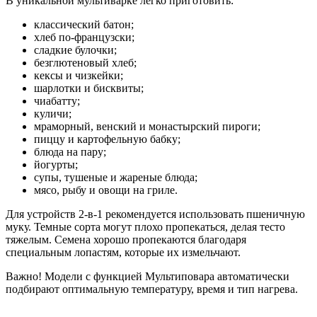
В уникальной мультиварке легко приготовить:
классический батон;
хлеб по-французски;
сладкие булочки;
безглютеновый хлеб;
кексы и чизкейки;
шарлотки и бисквиты;
чиабатту;
куличи;
мраморный, венский и монастырский пироги;
пиццу и картофельную бабку;
блюда на пару;
йогурты;
супы, тушеные и жареные блюда;
мясо, рыбу и овощи на гриле.
Для устройств 2-в-1 рекомендуется использовать пшеничную
муку. Темные сорта могут плохо пропекаться, делая тесто
тяжелым. Семена хорошо пропекаются благодаря
специальным лопастям, которые их измельчают.
Важно! Модели с функцией Мультиповара автоматически
подбирают оптимальную температуру, время и тип нагрева.