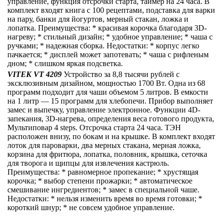
управление, функция отсрочки старта, таймер на 24 часа. В
комплект входят книга с 100 рецептами, подставка для варки
на пару, банки для йогуртов, мерный стакан, ложка и
лопатка. Преимущества: * красивая корочка благодаря 3D-
нагреву; * стильный дизайн; * удобное управление; * чаша с
ручками; * надежная сборка. Недостатки: * корпус легко
пачкается; * дисплей может запотевать; * чаша с рифленым
дном; * слишком яркая подсветка.
VITEK VT 4209
Устройство за 8,8 тысячи рублей с
эксклюзивным дизайном, мощностью 1700 Вт. Одна из 68
программ подходит для чаши объемом 5 литров. В емкости
на 1 литр — 15 программ для хлебопечи. Прибор выполняет
замес и выпечку, управление электронное. Функции 4D-
запекания, 3D-нагрева, определения веса готового продукта,
Мультиповар 4 steps. Отсрочка старта 24 часа. ТЭН
расположен внизу, по бокам и на крышке. В комплект входят
лоток для пароварки, два мерных стакана, мерная ложка,
корзина для фритюра, лопатка, половник, крышка, сеточка
для творога и щипцы для извлечения кастрюль.
Преимущества: * равномерное пропекание; * хрустящая
корочка; * выбор степени прожарки; * автоматическое
смешивание ингредиентов; * замес в специальной чаше.
Недостатки: * нельзя изменить время во время готовки; *
короткий шнур; * не совсем удобное управление.