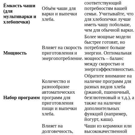
соответствующий
Ёмкость чаши
Объём чаши для
потребностям вашей
(для
варки и выпечки
семьи. Учитывайте, что
мультиварки и
хлеба.
для хлебопечки лучше
хлебопечки)
иметь чашу побольше,
чем для обычной варки.
Более мощные модели
быстрее готовят, но
Влияет на скорость
потребляют больше
Мощность
приготовления и
энергии. Оптимальная
энергопотребление.
мощность – баланс
между скоростью и
энергоэффективностью.
Обратите внимание на
Количество и
наличие программ для
разнообразие
разных видов хлеба
автоматических
(ржаной, пшеничный,
Набор программ
программ для
безглютеновый и т.д.), а
приготовления
также на наличие
пищи и выпечки
дополнительных
хлеба.
функций (например,
йогурт, каша).
Влияет на
Чаши из керамики или
долговечность,
высококачественной