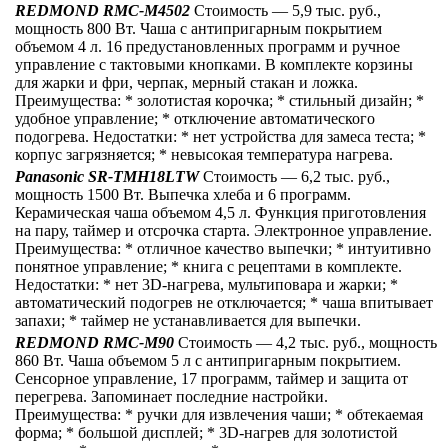
REDMOND RMC-M4502
Стоимость — 5,9 тыс. руб.,
мощность 800 Вт. Чаша с антипригарным покрытием
объемом 4 л. 16 предустановленных программ и ручное
управление с тактовыми кнопками. В комплекте корзины
для жарки и фри, черпак, мерный стакан и ложка.
Преимущества: * золотистая корочка; * стильный дизайн; *
удобное управление; * отключение автоматического
подогрева. Недостатки: * нет устройства для замеса теста; *
корпус загрязняется; * невысокая температура нагрева.
Panasonic SR-TMH18LTW
Стоимость — 6,2 тыс. руб.,
мощность 1500 Вт. Выпечка хлеба и 6 программ.
Керамическая чаша объемом 4,5 л. Функция приготовления
на пару, таймер и отсрочка старта. Электронное управление.
Преимущества: * отличное качество выпечки; * интуитивно
понятное управление; * книга с рецептами в комплекте.
Недостатки: * нет 3D-нагрева, мультиповара и жарки; *
автоматический подогрев не отключается; * чаша впитывает
запахи; * таймер не устанавливается для выпечки.
REDMOND RMC-M90
Стоимость — 4,2 тыс. руб., мощность
860 Вт. Чаша объемом 5 л с антипригарным покрытием.
Сенсорное управление, 17 программ, таймер и защита от
перегрева. Запоминает последние настройки.
Преимущества: * ручки для извлечения чаши; * обтекаемая
форма; * большой дисплей; * 3D-нагрев для золотистой