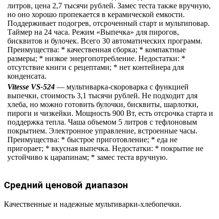
литров, цена 2,7 тысячи рублей. Замес теста также вручную,
но оно хорошо пропекается в керамической емкости.
Поддерживает подогрев, отсроченный старт и мультиповар.
Таймер на 24 часа. Режим «Выпечка» для пирогов,
бисквитов и булочек. Всего 30 автоматических программ.
Преимущества: * качественная сборка; * компактные
размеры; * низкое энергопотребление. Недостатки: *
отсутствие книги с рецептами; * нет контейнера для
конденсата.
Vitesse VS-524
— мультиварка-скороварка с функцией
выпечки, стоимость 3,1 тысячи рублей. Не подходит для
хлеба, но можно готовить булочки, бисквиты, шарлотки,
пироги и чизкейки. Мощность 900 Вт, есть отсрочка старта и
поддержка тепла. Чаша объемом 5 литров с тефлоновым
покрытием. Электронное управление, встроенные часы.
Преимущества: * быстрое приготовление; * еда не
пригорает; * вкусная выпечка. Недостатки: * покрытие не
устойчиво к царапинам; * замес теста вручную.
Средний ценовой диапазон
Качественные и надежные мультиварки-хлебопечки.