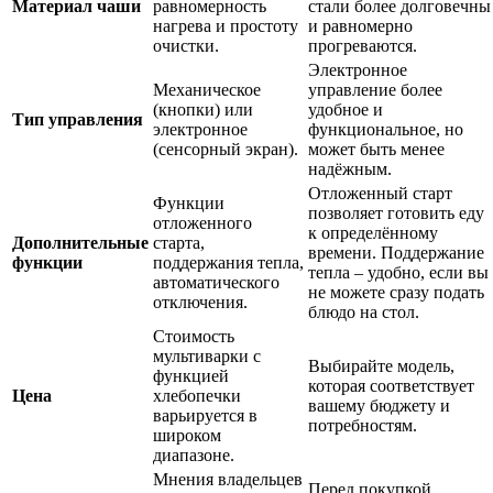
Материал чаши
равномерность
стали более долговечны
нагрева и простоту
и равномерно
очистки.
прогреваются.
Электронное
Механическое
управление более
(кнопки) или
удобное и
Тип управления
электронное
функциональное, но
(сенсорный экран).
может быть менее
надёжным.
Отложенный старт
Функции
позволяет готовить еду
отложенного
к определённому
Дополнительные
старта,
времени. Поддержание
функции
поддержания тепла,
тепла – удобно, если вы
автоматического
не можете сразу подать
отключения.
блюдо на стол.
Стоимость
мультиварки с
Выбирайте модель,
функцией
которая соответствует
Цена
хлебопечки
вашему бюджету и
варьируется в
потребностям.
широком
диапазоне.
Мнения владельцев
Перед покупкой