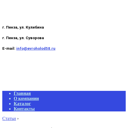
г. Пенза, ул. Кулибина
г. Пенза, ул. Суворова
E-mail:
info@evroholod58.ru
Primary
Главная
Navigation
О компании
Menu
Каталог
Контакты
Статьи
›