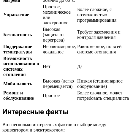
нагрева
обычно до 60°C
Простое,
Более сложное, с
механическое
Управление
возможностью
или
программирования
электронное
Высокая
Требует заземления и
Безопасность
(защита от
контроля давления
перегрева)
Поддержание
Неравномерное,
Равномерное, по всей
температуры
локальное
системе отопления
Возможность
использования в
Нет
Да
системах
отопления
Высокая (легко
Низкая (стационарное
Мобильность
перемещается)
оборудование)
Ремонт и
Более сложное, может
Простое
обслуживание
потребовать специалиста
Интересные факты
Вот несколько интересных фактов о выборе между
конвектором и электрокотлом: