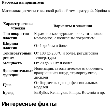
Расческа-выпрямитель
Массажная расческа с высокой рабочей температурой. Удобна
Характеристика
Варианты и значения
утюжка
Тип покрытия
Керамическое, турмалиновое, титановое,
пластин
мраморное, с шелковым покрытием
Ширина
От 1 до 5 см и более
пластин
Температурный
От 100 до 230°C и более, регулировка
режим
температуры
Мощность
От 20 до 50 Вт и более
Ионизация, автоматическое отключение,
Дополнительные
вращающийся шнур, терморегулятор,
функции
дисплей
От бюджетных до профессиональных
Цена
моделей
Бренд
BaByliss, Remington, Philips, Rowenta и др.
Интересные факты