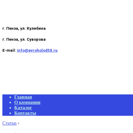
г. Пенза, ул. Кулибина
г. Пенза, ул. Суворова
E-mail:
info@evroholod58.ru
Primary
Главная
Navigation
О компании
Menu
Каталог
Контакты
Статьи
›