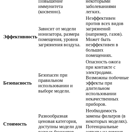
Повышение
некоторыми
иммунитета
заболеваниями
(косвенно).
легких.
Неэффективен
против всех видов
Зависит от модели
загрязнений
ионизатора, размера
(например, газов).
Эффективность
помещения, уровня
Может быть
загрязнения воздуха.
неэффективен в
больших
помещениях.
Опасность ожога
при контакте с
электродами.
Безопасен при
Возможны побочные
правильном
Безопасность
эффекты при
использовании и
длительном
выборе модели.
использовании
некачественных
приборов.
Необходимость
Разнообразная
замены фильтров (в
ценовая категория,
некоторых моделях).
Стоимость
доступны модели для
Потенциальные
разных бюджетов.
затраты на ремонт