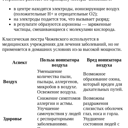
в центре находятся электроды, ионизирующие воздух
(положительные Н+ и отрицательные О2);
на электроды подается ток, что вызывает разряд;
в результате образуются аэроионы — заряженные
частицы, смешивающиеся с молекулами кислорода.
Классическая люстра Чижевского используется в
медицинских учреждениях для лечения заболеваний, но не
применяется в домашних условиях из-за высокой мощности.
Польза ионизатора
Вред ионизатора
Аспект
воздуха
воздуха
Уменьшение
Возможное
количества пыли,
образование озона,
Воздух
пыльцы, аллергенов,
который вреден для
микробов в воздухе.
дыхательных путей.
Освежение воздуха.
Снижение симптомов
Возможны
аллергии и астмы.
раздражения
Улучшение
слизистых оболочек
самочувствия у людей
глаз, носа и горла.
Здоровье
с респираторными
Ухудшение
заболеваниями.
состояния людей с