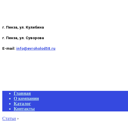
г. Пенза, ул. Кулибина
г. Пенза, ул. Суворова
E-mail:
info@evroholod58.ru
Primary
Главная
Navigation
О компании
Menu
Каталог
Контакты
Статьи
›