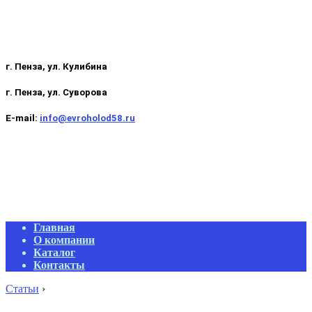
г. Пенза, ул. Кулибина
г. Пенза, ул. Суворова
E-mail:
info@evroholod58.ru
Primary
Главная
Navigation
О компании
Menu
Каталог
Контакты
Статьи
›