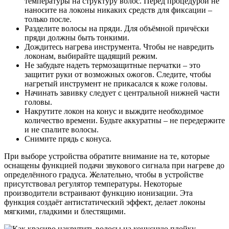
температуры на структуру волос. Перед процедурой не
наносите на локоны никаких средств для фиксации –
только после.
Разделите волосы на пряди. Для объёмной причёски
пряди должны быть тонкими.
Дождитесь нагрева инструмента. Чтобы не навредить
локонам, выбирайте щадящий режим.
Не забудьте надеть термозащитные перчатки – это
защитит руки от возможных ожогов. Следите, чтобы
нагретый инструмент не прикасался к коже головы.
Начинать завивку следует с центральной нижней части
головы.
Накрутите локон на конус и выждите необходимое
количество времени. Будьте аккуратны – не передержите
и не спалите волосы.
Снимите прядь с конуса.
При выборе устройства обратите внимание на те, которые
оснащены функцией подачи звукового сигнала при нагреве до
определённого градуса. Желательно, чтобы в устройстве
присутствовал регулятор температуры. Некоторые
производители встраивают функцию ионизации. Эта
функция создаёт антистатический эффект, делает локоны
мягкими, гладкими и блестящими.