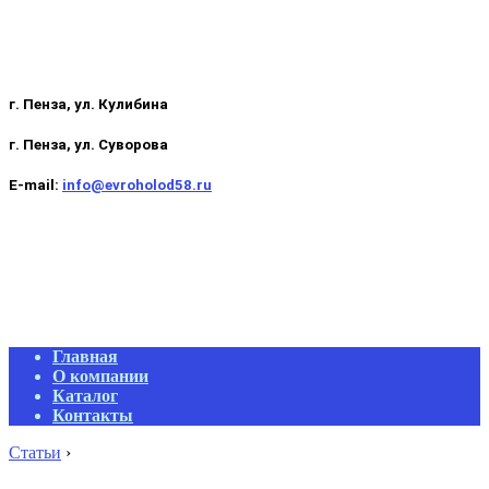
г. Пенза, ул. Кулибина
г. Пенза, ул. Суворова
E-mail:
info@evroholod58.ru
Primary
Главная
Navigation
О компании
Menu
Каталог
Контакты
Статьи
›