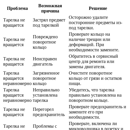
Возможная
Проблема
Решение
причина
Осторожно удалите
Тарелка не
Застрял предмет
посторонние предметы из-
вращается
под тарелкой
под тарелки.
Проверьте кольцо на
Повреждено
Тарелка не
наличие трещин или
поворотное
вращается
деформаций. При
кольцо
необходимости замените.
Обратитесь в сервисный
Тарелка не
Неисправен
центр для ремонта или
вращается
двигатель
замены двигателя.
Тарелка
Загрязненное
Очистите поворотное
вращается
поворотное
кольцо от грязи и остатков
неравномерно
кольцо
пищи.
Тарелка
Неправильно
Убедитесь, что тарелка
вращается
установлена
правильно установлена на
неравномерно
тарелка
поворотном кольце.
Проверьте предохранитель и
Тарелка не
Перегорел
замените его при
вращается
предохранитель
необходимости.
Проверьте, включена ли
Тарелка не
Проблемы с
микроволновка в розетку и