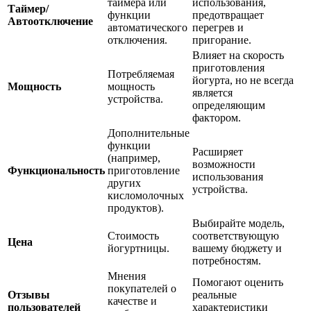
таймера или
использования,
Таймер/
функции
предотвращает
Автоотключение
автоматического
перегрев и
отключения.
пригорание.
Влияет на скорость
приготовления
Потребляемая
йогурта, но не всегда
Мощность
мощность
является
устройства.
определяющим
фактором.
Дополнительные
функции
Расширяет
(например,
возможности
Функциональность
приготовление
использования
других
устройства.
кисломолочных
продуктов).
Выбирайте модель,
Стоимость
соответствующую
Цена
йогуртницы.
вашему бюджету и
потребностям.
Мнения
Помогают оценить
покупателей о
Отзывы
реальные
качестве и
пользователей
характеристики