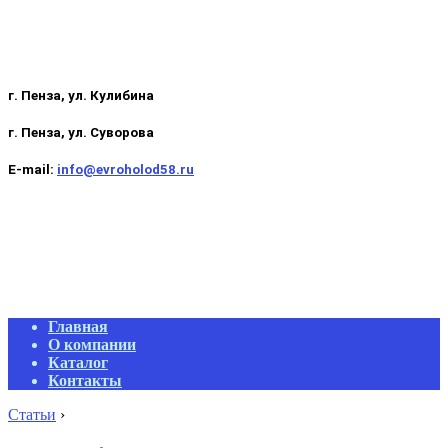
г. Пенза, ул. Кулибина
г. Пенза, ул. Суворова
E-mail:
info@evroholod58.ru
Primary
Главная
Navigation
О компании
Menu
Каталог
Контакты
Статьи
›