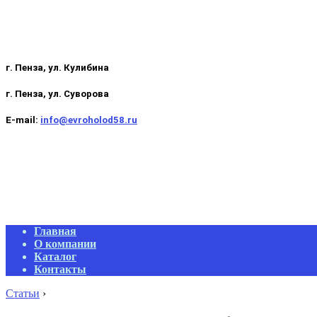
г. Пенза, ул. Кулибина
г. Пенза, ул. Суворова
E-mail:
info@evroholod58.ru
Primary
Главная
Navigation
О компании
Menu
Каталог
Контакты
Статьи
›