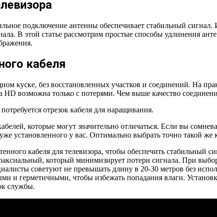
елевизора
вильное подключение антенны обеспечивает стабильный сигнал.
нала. В этой статье рассмотрим простые способы удлинения ант
ображения.
ного кабеля
дном куске, без восстановленных участков и соединений. На пра
tra HD возможна только с потерями. Чем выше качество соединен
потребуется отрезок кабеля для наращивания.
абелей, которые могут значительно отличаться. Если вы сомнева
е установленного у вас. Оптимально выбрать точно такой же каб
енного кабеля для телевизора, чтобы обеспечить стабильный си
коаксиальный, который минимизирует потери сигнала. При выбор
циалисты советуют не превышать длину в 20-30 метров без испо
ми и герметичными, чтобы избежать попадания влаги. Установк
ок службы.