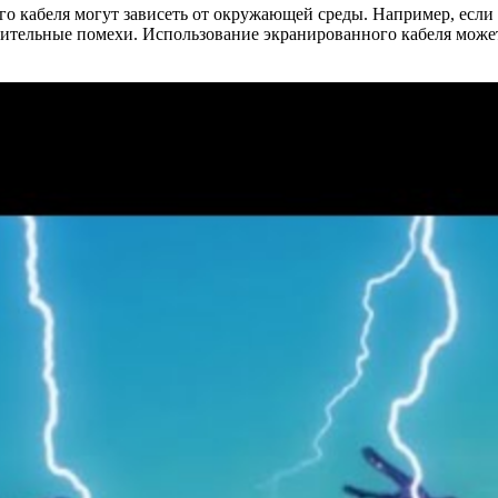
ого кабеля могут зависеть от окружающей среды. Например, если
нительные помехи. Использование экранированного кабеля може