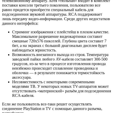
телевизионному аппарату. Хотя «тюльпан» входит в комплект
поставки консоли третьего поколения, пользователю все
равно придется приобрести специальный кабель для
подсоединения звуковой аппаратуры. RCA поддерживает
лишь передачу видео-информации. Среди других недостатков
данного интерфейса:
Стриминг изображения с плейстейш в плохом качестве.
Максимальное разрешение видеокартинки составит
смешные 720х576 пикселей. Глубина цвета составит 7
бит, а на экранах с большой диагональю дисплея будет
наблюдаться зернистость.
Возможность внезапного выхода из строя. Температура
заводской пайки любого AV-кабеля составляет 300-500
градусов, из-за чего в процессе изготовления провода
неизбежно происходит сплавление проводника и
оболочки — в результате понижается термостойкость
аксессуара.
Несовместимость с некоторыми современными
моделями ТВ. У некоторых новых TV-аппаратов может
отсутствовать «материнский» разъём для подсоединения
RCA-кабеля.
Если же пользователь все-таки решит осуществлять
соединение PlayStation и TV с помощью данного разъема,