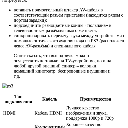
потребуется:
вставить прямоугольный штекер AV-кабеля в
соответствующий разъём приставки (находится рядом с
портом зарядки);
подсоединить разноцветные концы «тюльпана» к
телевизионным разъёмам такого же цвета;
синхронизировать передачу звука между устройствами с
помощью оптического аудиовыхода на PS3 (расположен
левее AV-разъёма) и специального кабеля.
Стоит сказать, что вывод звука можно
осуществить не только на TV-устройство, но и на
любой другой внешний спикер – колонки,
домашний кинотеатр, беспроводные наушники и
т.д.
Тип
Кабель
Преимущества
подключения
Лучшее качество
HDMI
Кабель HDMI
изображения и звука,
поддержка 1080p и 720p
Хорошее качество
Компонентный