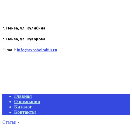
г. Пенза, ул. Кулибина
г. Пенза, ул. Суворова
E-mail:
info@evroholod58.ru
Primary
Главная
Navigation
О компании
Menu
Каталог
Контакты
Статьи
›