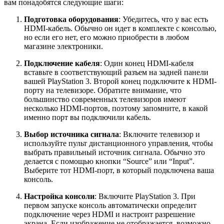
вам понадобятся следующие шаги:
Подготовка оборудования
: Убедитесь, что у вас есть
HDMI-кабель. Обычно он идет в комплекте с консолью,
но если его нет, его можно приобрести в любом
магазине электроники.
Подключение кабеля
: Один конец HDMI-кабеля
вставьте в соответствующий разъем на задней панели
вашей PlayStation 3. Второй конец подключите к HDMI-
порту на телевизоре. Обратите внимание, что
большинство современных телевизоров имеют
несколько HDMI-портов, поэтому запомните, в какой
именно порт вы подключили кабель.
Выбор источника сигнала
: Включите телевизор и
используйте пульт дистанционного управления, чтобы
выбрать правильный источник сигнала. Обычно это
делается с помощью кнопки “Source” или “Input”.
Выберите тот HDMI-порт, в который подключена ваша
консоль.
Настройка консоли
: Включите PlayStation 3. При
первом запуске консоль автоматически определит
подключение через HDMI и настроит разрешение
экрана. Если изображение не отображается, возможно,