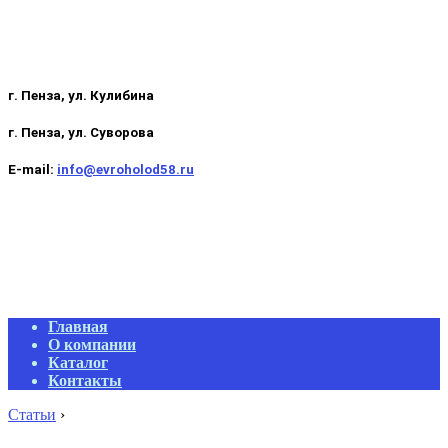
г. Пенза, ул. Кулибина
г. Пенза, ул. Суворова
E-mail:
info@evroholod58.ru
Primary
Главная
Navigation
О компании
Menu
Каталог
Контакты
Статьи
›