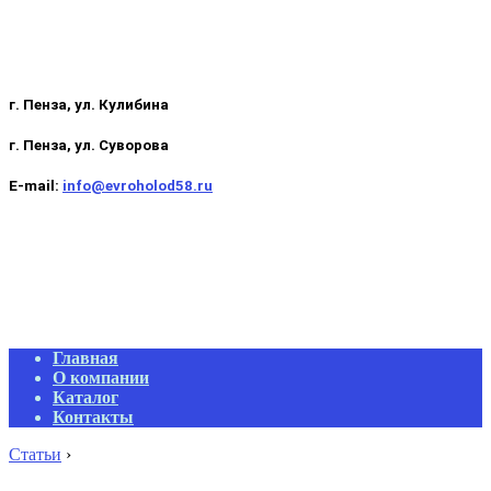
г. Пенза, ул. Кулибина
г. Пенза, ул. Суворова
E-mail:
info@evroholod58.ru
Primary
Главная
Navigation
О компании
Menu
Каталог
Контакты
Статьи
›