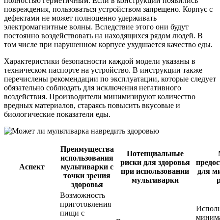
полностью герметичным. Если в конструкции появились
повреждения, пользоваться устройством запрещено. Корпус с
дефектами не может полноценно удерживать
электромагнитные волны. Вследствие этого они будут
постоянно воздействовать на находящихся рядом людей. В
том числе при нарушенном корпусе ухудшается качество еды.
Характеристики безопасности каждой модели указаны в
техническом паспорте на устройство. В инструкции также
перечислены рекомендации по эксплуатации, которые следует
обязательно соблюдать для исключения негативного
воздействия. Производители минимизируют количество
вредных материалов, стараясь повысить вкусовые и
биологические показатели еды.
Преимущества
Потенциальные
использования
риски для здоровья
предо
Аспект
мультиварки с
при использовании
для м
точки зрения
мультиварки
здоровья
Возможность
приготовления
Исполь
пищи с
миним