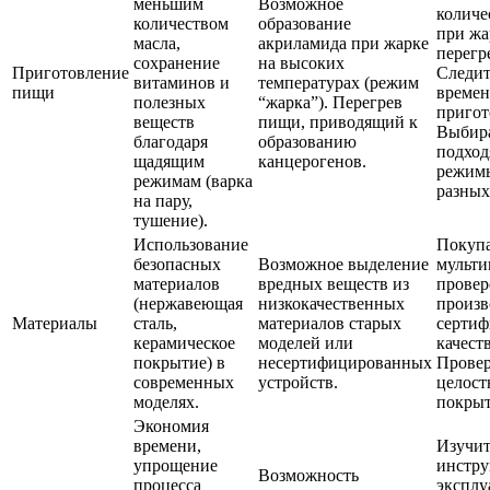
меньшим
Возможное
количе
количеством
образование
при жа
масла,
акриламида при жарке
перегр
сохранение
на высоких
Приготовление
Следит
витаминов и
температурах (режим
пищи
време
полезных
“жарка”). Перегрев
пригот
веществ
пищи, приводящий к
Выбир
благодаря
образованию
подхо
щадящим
канцерогенов.
режим
режимам (варка
разных
на пару,
тушение).
Использование
Покуп
безопасных
Возможное выделение
мульти
материалов
вредных веществ из
прове
(нержавеющая
низкокачественных
произв
Материалы
сталь,
материалов старых
сертиф
керамическое
моделей или
качеств
покрытие) в
несертифицированных
Провер
современных
устройств.
целост
моделях.
покрыт
Экономия
времени,
Изучит
упрощение
инстр
Возможность
процесса
эксплу