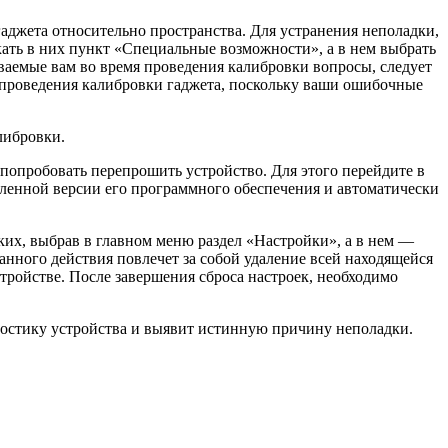
аджета относительно пространства. Для устранения неполадки,
кать в них пункт «Специальные возможности», а в нем выбрать
аваемые вам во время проведения калибровки вопросы, следует
мя проведения калибровки гаджета, поскольку ваши ошибочные
либровки.
попробовать перепрошить устройство. Для этого перейдите в
вленной версии его программного обеспечения и автоматически
ских, выбрав в главном меню раздел «Настройки», а в нем —
анного действия повлечет за собой удаление всей находящейся
тройстве. После завершения сброса настроек, необходимо
ностику устройства и выявит истинную причину неполадки.