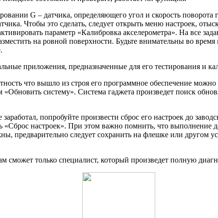
овании G – датчика, определяющего угол и скорость поворота г
чика. Чтобы это сделать, следует открыть меню настроек, отыс
активировать параметр «Калибровка акселерометра». На все зад
я разместить на ровной поверхности. Будьте внимательны во вре
.
льные приложения, предназначенные для его тестирования и ка
тность что вышло из строя его программное обеспечение можно 
м «Обновить систему». Система гаджета произведет поиск обно
 заработал, попробуйте произвести сброс его настроек до завод
ь «Сброс настроек». При этом важно помнить, что выполнение д
ны, предварительно следует сохранить на флешке или другом ус
вам сможет только специалист, который произведет полную диаг