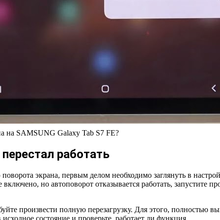
на на SAMSUNG Galaxy Tab S7 FE?
 перестал работать
 поворота экрана, первым делом необходимо заглянуть в настрой
се включено, но автоповорот отказывается работать, запустите п
уйте произвести полную перезагрузку. Для этого, полностью вы
в исходное состояние и проверьте, работает ли функция.