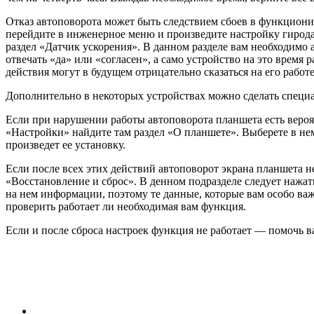
Отказ автоповорота может быть следствием сбоев в функционир
перейдите в инженерное меню и произведите настройку гиродат
раздел «Датчик ускорения». В данном разделе вам необходимо 
отвечать «да» или «согласен», а само устройство на это врем
действия могут в будущем отрицательно сказаться на его работе
Дополнительно в некоторых устройствах можно сделать специа
Если при нарушении работы автоповорота планшета есть вероя
«Настройки» найдите там раздел «О планшете». Выберете в не
произведет ее установку.
Если после всех этих действий автоповорот экрана планшета не
«Восстановление и сброс». В денном подразделе следует нажат
на нем информации, поэтому те данные, которые вам особо важ
проверить работает ли необходимая вам функция.
Если и после сброса настроек функция не работает — помочь 