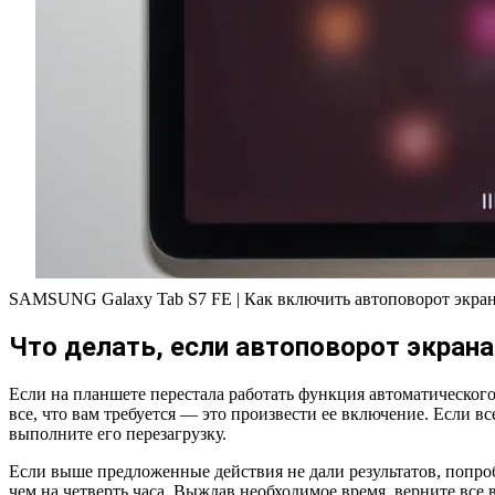
SAMSUNG Galaxy Tab S7 FE | Как включить автоповорот экра
Что делать, если автоповорот экрана
Если на планшете перестала работать функция автоматического
все, что вам требуется — это произвести ее включение. Если в
выполните его перезагрузку.
Если выше предложенные действия не дали результатов, попроб
чем на четверть часа. Выждав необходимое время, верните все 