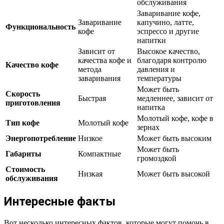
обслуживания
Заваривание кофе,
Заваривание
капучино, латте,
Функциональность
кофе
эспрессо и другие
напитки
Зависит от
Высокое качество,
качества кофе и
благодаря контролю
Качество кофе
метода
давления и
заваривания
температуры
Может быть
Скорость
Быстрая
медленнее, зависит от
приготовления
напитка
Молотый кофе, кофе в
Тип кофе
Молотый кофе
зернах
Энергопотребление
Низкое
Может быть высоким
Может быть
Габариты
Компактные
громоздкой
Стоимость
Низкая
Может быть высокой
обслуживания
Интересные факты
Вот несколько интересных фактов, которые могут помочь в