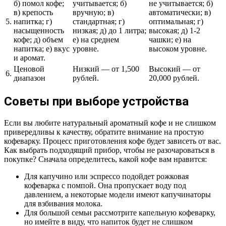
б) помол кофе;
учитывается; б)
не учитывается; б)
в) крепость
вручную; в)
автоматически; в)
5.
напитка; г)
стандартная; г)
оптимальная; г)
насыщенность
низкая; д) до 1 литра;
высокая; д) 1-2
кофе; д) объем
е) на среднем
чашки; е) на
напитка; е) вкус
уровне.
высоком уровне.
и аромат.
Ценовой
Низкий — от 1,500
Высокий — от
6.
диапазон
рублей.
20,000 рублей.
Советы при выборе устройства
Если вы любите натуральный ароматный кофе и не слишком
привередливы к качеству, обратите внимание на простую
кофеварку. Процесс приготовления кофе будет зависеть от вас.
Как выбрать подходящий прибор, чтобы не разочароваться в
покупке? Сначала определитесь, какой кофе вам нравится:
Для капучино или эспрессо подойдет рожковая
кофеварка с помпой. Она пропускает воду под
давлением, а некоторые модели имеют капучинаторы
для взбивания молока.
Для большой семьи рассмотрите капельную кофеварку,
но имейте в виду, что напиток будет не слишком