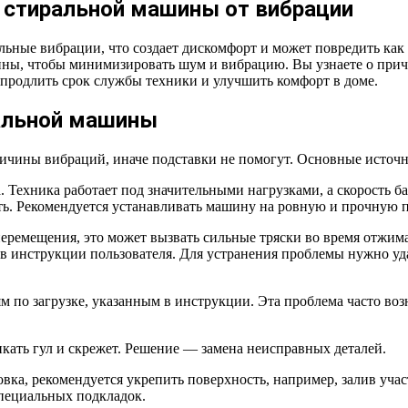
 стиральной машины от вибрации
ные вибрации, что создает дискомфорт и может повредить как те
ины, чтобы минимизировать шум и вибрацию. Вы узнаете о при
 продлить срок службы техники и улучшить комфорт в доме.
альной машины
ичины вибраций, иначе подставки не помогут. Основные источ
 Техника работает под значительными нагрузками, а скорость б
ть. Рекомендуется устанавливать машину на ровную и прочную п
перемещения, это может вызвать сильные тряски во время отжим
ь в инструкции пользователя. Для устранения проблемы нужно 
 по загрузке, указанным в инструкции. Эта проблема часто воз
ать гул и скрежет. Решение — замена неисправных деталей.
вка, рекомендуется укрепить поверхность, например, залив учас
специальных подкладок.