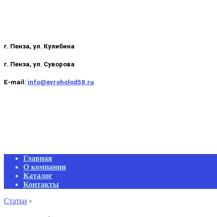
г. Пенза, ул. Кулибина
г. Пенза, ул. Суворова
E-mail:
info@evroholod58.ru
Primary
Главная
Navigation
О компании
Menu
Каталог
Контакты
Статьи
›