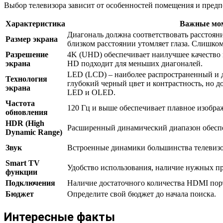
Выбор телевизора зависит от особенностей помещения и предп
Характеристика
Важные мо
Диагональ должна соответствовать расстоян
Размер экрана
близком расстоянии утомляет глаза. Слишко
Разрешение
4K (UHD) обеспечивает наилучшее качество и
экрана
HD подходит для меньших диагоналей.
LED (LCD) – наиболее распространенный и 
Технология
глубокий черный цвет и контрастность, но
экрана
LED и OLED.
Частота
120 Гц и выше обеспечивает плавное изобра
обновления
HDR (High
Расширенный динамический диапазон обеспеч
Dynamic Range)
Звук
Встроенные динамики большинства телевизор
Smart TV
Удобство использования, наличие нужных при
функции
Подключения
Наличие достаточного количества HDMI порто
Бюджет
Определите свой бюджет до начала поиска.
Интересные факты