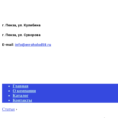
г. Пенза, ул. Кулибина
г. Пенза, ул. Суворова
E-mail:
info@evroholod58.ru
Primary
Главная
Navigation
О компании
Menu
Каталог
Контакты
Статьи
›