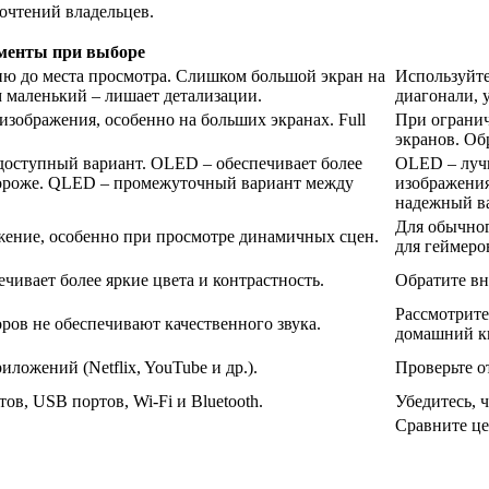
очтений владельцев.
менты при выборе
ию до места просмотра. Слишком большой экран на
Используйте
м маленький – лишает детализации.
диагонали, 
зображения, особенно на больших экранах. Full
При огранич
экранов. Об
доступный вариант. OLED – обеспечивает более
OLED – лучш
 дороже. QLED – промежуточный вариант между
изображения
надежный в
Для обычног
жение, особенно при просмотре динамичных сцен.
для геймеро
ивает более яркие цвета и контрастность.
Обратите вн
Рассмотрите
ов не обеспечивают качественного звука.
домашний ки
ложений (Netflix, YouTube и др.).
Проверьте о
в, USB портов, Wi-Fi и Bluetooth.
Убедитесь, 
Сравните це