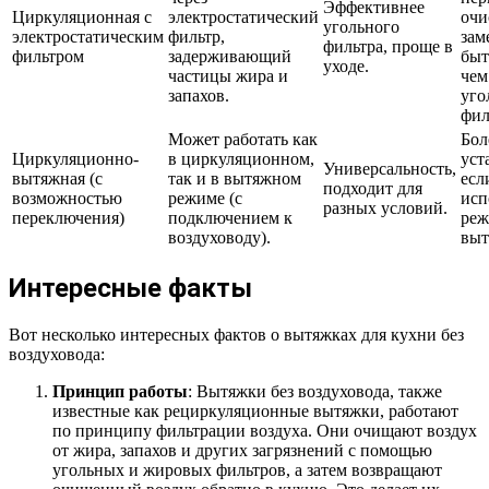
Эффективнее
Циркуляционная с
электростатический
очи
угольного
электростатическим
фильтр,
зам
фильтра, проще в
фильтром
задерживающий
быт
уходе.
частицы жира и
чем
запахов.
уго
фил
Может работать как
Бол
Циркуляционно-
в циркуляционном,
уст
Универсальность,
вытяжная (с
так и в вытяжном
есл
подходит для
возможностью
режиме (с
исп
разных условий.
переключения)
подключением к
ре
воздуховоду).
выт
Интересные факты
Вот несколько интересных фактов о вытяжках для кухни без
воздуховода:
Принцип работы
: Вытяжки без воздуховода, также
известные как рециркуляционные вытяжки, работают
по принципу фильтрации воздуха. Они очищают воздух
от жира, запахов и других загрязнений с помощью
угольных и жировых фильтров, а затем возвращают