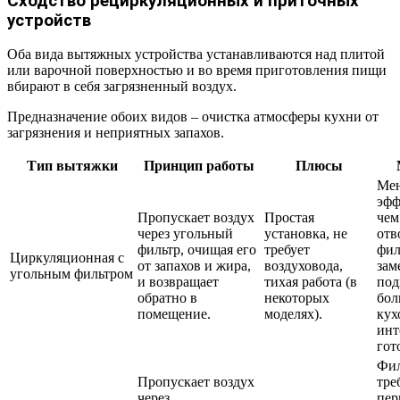
Сходство рециркуляционных и приточных
устройств
Оба вида вытяжных устройства устанавливаются над плитой
или варочной поверхностью и во время приготовления пищи
вбирают в себя загрязненный воздух.
Предназначение обоих видов – очистка атмосферы кухни от
загрязнения и неприятных запахов.
Тип вытяжки
Принцип работы
Плюсы
Ме
эфф
Пропускает воздух
Простая
чем
через угольный
установка, не
отв
фильтр, очищая его
требует
фил
Циркуляционная с
от запахов и жира,
воздуховода,
зам
угольным фильтром
и возвращает
тихая работа (в
под
обратно в
некоторых
бол
помещение.
моделях).
кух
инт
гот
Фил
Пропускает воздух
тре
через
пер