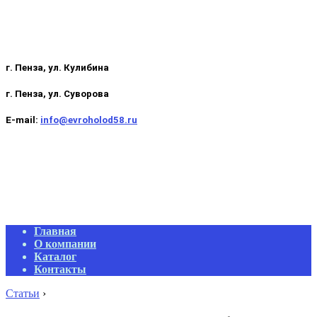
г. Пенза, ул. Кулибина
г. Пенза, ул. Суворова
E-mail:
info@evroholod58.ru
Primary
Главная
Navigation
О компании
Menu
Каталог
Контакты
Статьи
›