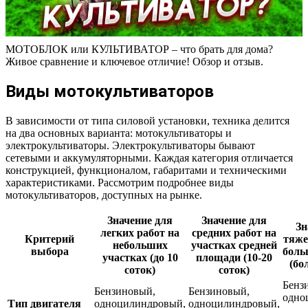
МОТОБЛОК или КУЛЬТИВАТОР – что брать для дома?
Живое сравнение и ключевое отличие! Обзор и отзыв.
Виды мотокультиваторов
В зависимости от типа силовой установки, техника делится
на два основных варианта: мотокультиваторы и
электрокультиваторы. Электрокультиваторы бывают
сетевыми и аккумуляторными. Каждая категория отличается
конструкцией, функционалом, габаритами и техническими
характеристиками. Рассмотрим подробнее виды
мотокультиваторов, доступных на рынке.
Значение для
Значение для
Зн
легких работ на
средних работ на
Критерий
тяже
небольших
участках средней
выбора
боль
участках (до 10
площади (10-20
(бо
соток)
соток)
Бенз
Бензиновый,
Бензиновый,
одно
Тип двигателя
одноцилиндровый,
одноцилиндровый,