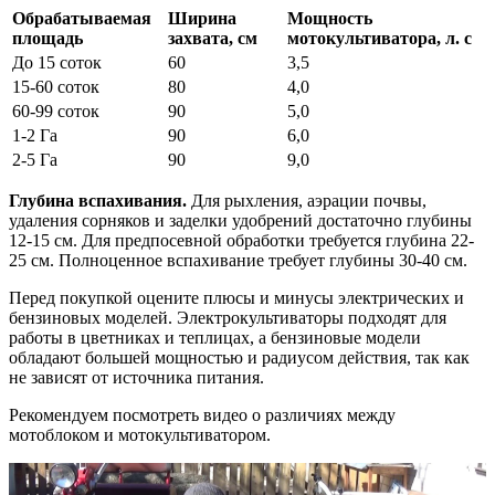
Обрабатываемая
Ширина
Мощность
площадь
захвата, см
мотокультиватора, л. с
До 15 соток
60
3,5
15-60 соток
80
4,0
60-99 соток
90
5,0
1-2 Га
90
6,0
2-5 Га
90
9,0
Глубина вспахивания.
Для рыхления, аэрации почвы,
удаления сорняков и заделки удобрений достаточно глубины
12-15 см. Для предпосевной обработки требуется глубина 22-
25 см. Полноценное вспахивание требует глубины 30-40 см.
Перед покупкой оцените плюсы и минусы электрических и
бензиновых моделей. Электрокультиваторы подходят для
работы в цветниках и теплицах, а бензиновые модели
обладают большей мощностью и радиусом действия, так как
не зависят от источника питания.
Рекомендуем посмотреть видео о различиях между
мотоблоком и мотокультиватором.