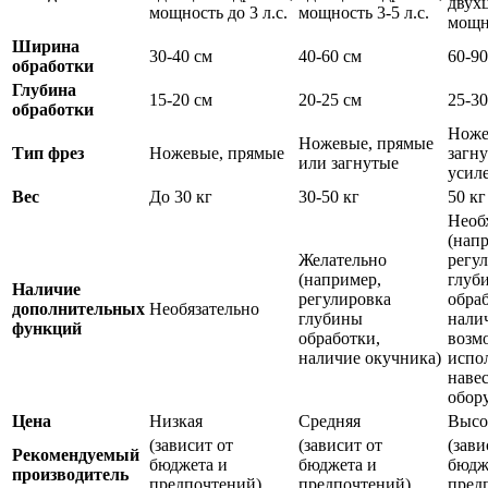
двух
мощность до 3 л.с.
мощность 3-5 л.с.
мощно
Ширина
30-40 см
40-60 см
60-90
обработки
Глубина
15-20 см
20-25 см
25-30
обработки
Ноже
Ножевые, прямые
Тип фрез
Ножевые, прямые
загну
или загнутые
усил
Вес
До 30 кг
30-50 кг
50 кг
Необ
(нап
Желательно
регу
(например,
глуб
Наличие
регулировка
обра
дополнительных
Необязательно
глубины
нали
функций
обработки,
возм
наличие окучника)
испо
наве
обор
Цена
Низкая
Средняя
Высо
(зависит от
(зависит от
(зави
Рекомендуемый
бюджета и
бюджета и
бюдж
производитель
предпочтений)
предпочтений)
пред