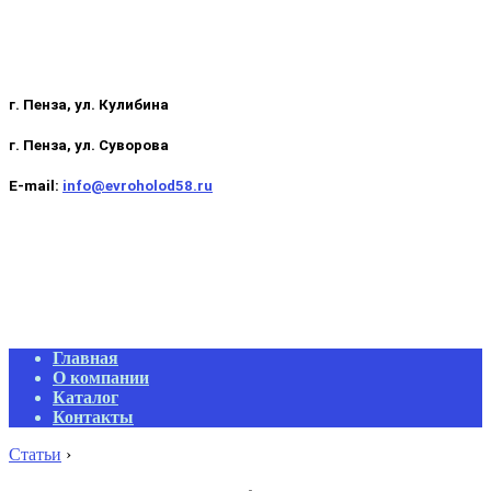
г. Пенза, ул. Кулибина
г. Пенза, ул. Суворова
E-mail:
info@evroholod58.ru
Primary
Главная
Navigation
О компании
Menu
Каталог
Контакты
Статьи
›