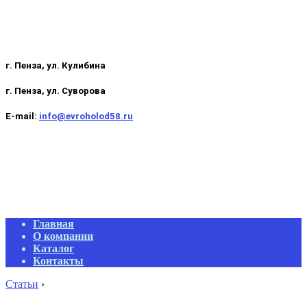
г. Пенза, ул. Кулибина
г. Пенза, ул. Суворова
E-mail:
info@evroholod58.ru
Primary
Главная
Navigation
О компании
Menu
Каталог
Контакты
Статьи
›