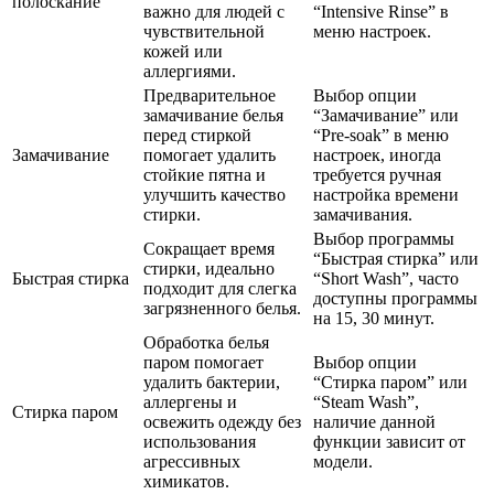
полоскание
важно для людей с
“Intensive Rinse” в
чувствительной
меню настроек.
кожей или
аллергиями.
Предварительное
Выбор опции
замачивание белья
“Замачивание” или
перед стиркой
“Pre-soak” в меню
Замачивание
помогает удалить
настроек, иногда
стойкие пятна и
требуется ручная
улучшить качество
настройка времени
стирки.
замачивания.
Выбор программы
Сокращает время
“Быстрая стирка” или
стирки, идеально
Быстрая стирка
“Short Wash”, часто
подходит для слегка
доступны программы
загрязненного белья.
на 15, 30 минут.
Обработка белья
паром помогает
Выбор опции
удалить бактерии,
“Стирка паром” или
аллергены и
“Steam Wash”,
Стирка паром
освежить одежду без
наличие данной
использования
функции зависит от
агрессивных
модели.
химикатов.