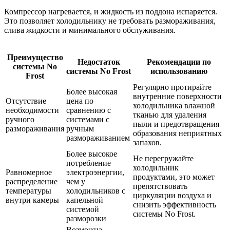
Компрессор нагревается, и жидкость из поддона испаряется.
Это позволяет холодильнику не требовать размораживания,
слива жидкости и минимального обслуживания.
Преимущество
Недостаток
Рекомендации по
системы No
системы No Frost
использованию
Frost
Регулярно протирайте
Более высокая
внутренние поверхности
Отсутствие
цена по
холодильника влажной
необходимости
сравнению с
тканью для удаления
ручного
системами с
пыли и предотвращения
размораживания
ручным
образования неприятных
размораживанием
запахов.
Более высокое
Не перегружайте
потребление
холодильник
Равномерное
электроэнергии,
продуктами, это может
распределение
чем у
препятствовать
температуры
холодильников с
циркуляции воздуха и
внутри камеры
капельной
снизить эффективность
системой
системы No Frost.
разморозки
Возможна