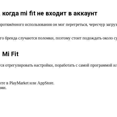
гда mi fit не входит в аккаунт
ротяжённого использования он мог перегреться, чересчур загрузи
о бренда случаются поломки, поэтому стоит подождать около су
Mi Fit
ется отрегулировать настройки, поработать с самой программой
те в PlayMarket или AppStore.
ами.