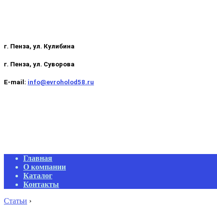
г. Пенза, ул. Кулибина
г. Пенза, ул. Суворова
E-mail:
info@evroholod58.ru
Primary
Главная
Navigation
О компании
Menu
Каталог
Контакты
Статьи
›