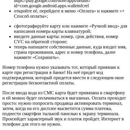
https://play.google.com/store/apps/details?
id=com.google.android.apps.walletnfcrel
откройте её, перейдите в меню «Оплата» и нажмите «+
Способ оплаты»;
сфотографируйте карту или нажмите «Ручной ввод» для
написания номера карты клавиатурой;
введите данные карты: номер, срок действия, номер
CVC на обратной стороне;
теперь напишите собственные данные, куда входит имя,
страна проживания, адрес и номер телефона, далее
нажмите «Сохранить».
Номер телефона нужно указывать тот, который привязан к
карте при регистрации в банке! На неё придет код
подтверждения, который придется ввести в следующем окне
регистрации бесконтактной оплаты.
После ввода кода из СМС карта будет привязана к смартфону
и ей можно будет оплачиваться в магазинах. Оплата проходит
просто: нужно попросить продавца активировать терминал,
затем, когда на его дисплее высветится сумма платежа,
поднести смартфон тыльной панелью к экрану терминала.
Произойдет характерный звук и платеж пройдет. Интернет в
телефоне для этого не нужен.