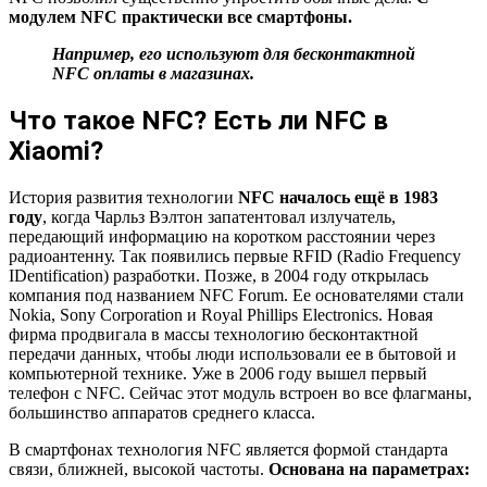
модулем NFC практически все смартфоны.
Например, его используют для бесконтактной
NFC оплаты в магазинах.
Что такое NFC? Есть ли NFC в
Xiaomi?
История развития технологии
NFC началось ещё в 1983
году
, когда Чарльз Вэлтон запатентовал излучатель,
передающий информацию на коротком расстоянии через
радиоантенну. Так появились первые RFID (Radio Frequency
IDentification) разработки. Позже, в 2004 году открылась
компания под названием NFC Forum. Ее основателями стали
Nokia, Sony Corporation и Royal Phillips Electronics. Новая
фирма продвигала в массы технологию бесконтактной
передачи данных, чтобы люди использовали ее в бытовой и
компьютерной технике. Уже в 2006 году вышел первый
телефон с NFC. Сейчас этот модуль встроен во все флагманы,
большинство аппаратов среднего класса.
В смартфонах технология NFC является формой стандарта
связи, ближней, высокой частоты.
Основана на параметрах: