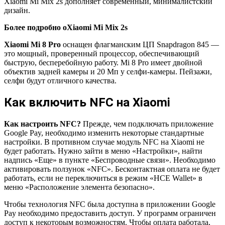
Xiaomi Mi Mix 2s дополняет современный, минималистский
дизайн.
Более подробно о
Xiaomi Mi Mix 2s
Xiaomi Mi 8 Pro
оснащен флагманским ЦП Snapdragon 845 —
это мощный, проверенный процессор, обеспечивающий
быструю, бесперебойную работу. Mi 8 Pro имеет двойной
объектив задней камеры и 20 Мп у селфи-камеры. Пейзажи,
селфи будут отличного качества.
Как включить NFC на Xiaomi
Как настроить NFC?
Прежде, чем подключать приложение
Google Pay, необходимо изменить некоторые стандартные
настройки. В противном случае модуль NFC на Xiaomi не
будет работать. Нужно зайти в меню «Настройки», найти
надпись «Еще» в пункте «Беспроводные связи». Необходимо
активировать ползунок «NFC». Бесконтактная оплата не будет
работать, если не переключиться в режим «HCE Wallet» в
меню «Расположение элемента безопасно».
Чтобы технология NFC была доступна в приложении Google
Pay необходимо предоставить доступ. У программ ограничен
доступ к некоторым возможностям. Чтобы оплата работала,