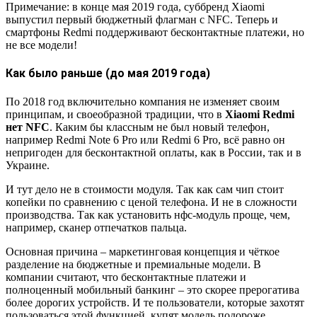
Примечание: в конце мая 2019 года, суббренд Xiaomi
выпустил первый бюджетный флагман с NFC. Теперь и
смартфоны Redmi поддерживают бесконтактные платежи, но
не все модели!
Как было раньше (до мая 2019 года)
По 2018 год включительно компания не изменяет своим
принципам, и своеобразной традиции, что в
Xiaomi Redmi
нет NFC
. Каким бы классным не был новый телефон,
например Redmi Note 6 Pro или Redmi 6 Pro, всё равно он
непригоден для бесконтактной оплаты, как в России, так и в
Украине.
И тут дело не в стоимости модуля. Так как сам чип стоит
копейки по сравнению с ценой телефона. И не в сложности
производства. Так как установить нфс-модуль проще, чем,
например, сканер отпечатков пальца.
Основная причина – маркетинговая концепция и чёткое
разделение на бюджетные и премиальные модели. В
компании считают, что бесконтактные платежи и
полноценный мобильный банкинг – это скорее прерогатива
более дорогих устройств. И те пользователи, которые захотят
пользоваться этой функцией, купят модель подороже.