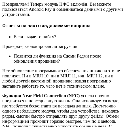
Поздравляем! Теперь модуль НФС включён. Вы можете
пользоваться Android Pay и обмениваться данными с другими
устройствами.
Ответы на часто задаваемые вопросы
Если выдает ошибку?
Проверьте, заблокирован ли загрузчик.
Появится ли функция на Сяоми Редми после
обновления прошивки?
Нет обновление программного обеспечения никак на это не
повлияет. Ни в MIUI 10, ни в MIUI 11, или MIUI 12, ни в
любой другой кастомной прошивке нельзя программно
заставить работать то, чего нет в техническом плане.
Функция Near Field Connection (NFC)
успела прочно
внедриться в повседневную жизнь. Она используется везде,
где требуется бесконтактная передача данных. Достаточно
одного небольшого модуля, чтобы два устройства, находясь
рядом, смогли быстро отправлять друг другу файлы. Обмен
информацией проходит гораздо быстрее, чем по Bluetooth.
NFC позволил существенно упростить обычные дела.
С