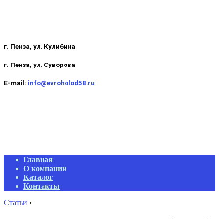
г. Пенза, ул. Кулибина
г. Пенза, ул. Суворова
E-mail:
info@evroholod58.ru
Primary
Главная
Navigation
О компании
Menu
Каталог
Контакты
Статьи
›