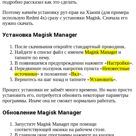
подробно рассказал как это сделать.
Поэтому начнём установку рут-прав на Xiaomi (для примера
использую Redmi 4x) сразу с установки Magisk. Сначала его
нужно скачать.
Установка Magisk Manager
После скачивания откройте стандартный проводник.
Найдите в списке файл с именем
Magisk Manager
и
тапните по нему.
В появившемся предупреждении нажмите «
Настройки
».
Передвиньте ползунок напротив пункта «
Неизвестные
источники
» в положение «
Вкл
».
Вернитесь на шаг назад и тапните «
Установить
».
Процесс установки не займёт много времени. Но мало просто
установить его, потребуется обновить некоторые параметры
программы. Иначе она не сможет нормально работать.
Обновление Magisk Manager
Запустите Magisk Manager при помощи
соответствующей иконки на рабочем столе.
В главном окне программы нажмите на кнопки