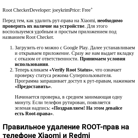
+
Root Checker
Developer:
joeykrim
Price:
Free
Перед тем, как удалить рут-права на Xiaomi,
необходимо
проверить их наличие на устройстве
. Для этого
воспользуемся удобным и простым приложением под
названием Root Checker.
Загрузить его можно с Google Play. Далее устанавливаем
и открываем приложение. Сразу же нам выдает вкладку
с отказом от ответственности.
Принимаем условия
использования
.
Теперь кликаем
«Verify Root Status»
, что означает
проверку статуса режима Суперпользователя.
Программа запрашивает доступ к рут-правам, нажимаем
«Предоставить»
.
Начинается проверка, в среднем занимающая одну
минуту. Если телефон рутирован, появляется
зеленая надпись:
«Поздравляем! На этом девайсе
есть Root-права»
.
Правильное удаление ROOT-прав на
телефоне Xiaomi и Redmi