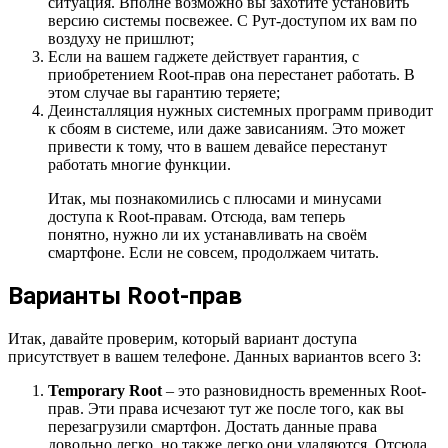
ситуация. Вполне возможно вы захотите установить
версию системы посвежее. С Рут-доступом их вам по
воздуху не пришлют;
Если на вашем гаджете действует гарантия, с
приобретением Root-прав она перестанет работать. В
этом случае вы гарантию теряете;
Деинсталляция нужных системных программ приводит
к сбоям в системе, или даже зависаниям. Это может
привести к тому, что в вашем девайсе перестанут
работать многие функции.
Итак, мы познакомились с плюсами и минусами
доступа к Root-правам. Отсюда, вам теперь
понятно, нужно ли их устанавливать на своём
смартфоне. Если не совсем, продолжаем читать.
Варианты Root-прав
Итак, давайте проверим, который вариант доступа
присутствует в вашем телефоне. Данных вариантов всего 3:
Temporary Root
– это разновидность временных Root-
прав. Эти права исчезают тут же после того, как вы
перезагрузили смартфон. Достать данные права
довольно легко, но также легко они удаляются. Отсюда,