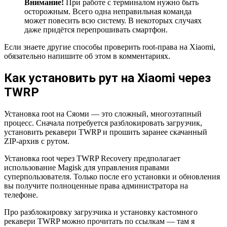
Внимание!
При работе с терминалом нужно быть
осторожным. Всего одна неправильная команда
может повесить всю систему. В некоторых случаях
даже придётся перепрошивать смартфон.
Если знаете другие способы проверить root-права на Xiaomi,
обязательно напишите об этом в комментариях.
Как установить рут на Xiaomi через
TWRP
Установка root на Сяоми — это сложный, многоэтапный
процесс. Сначала потребуется разблокировать загрузчик,
установить рекавери TWRP и прошить заранее скачанный
ZIP-архив с рутом.
Установка root через TWRP Recovery предполагает
использование Magisk для управления правами
суперпользователя. Только после его установки и обновления
вы получите полноценные права администратора на
телефоне.
Про разблокировку загрузчика и установку кастомного
рекавери TWRP можно прочитать по ссылкам — там я