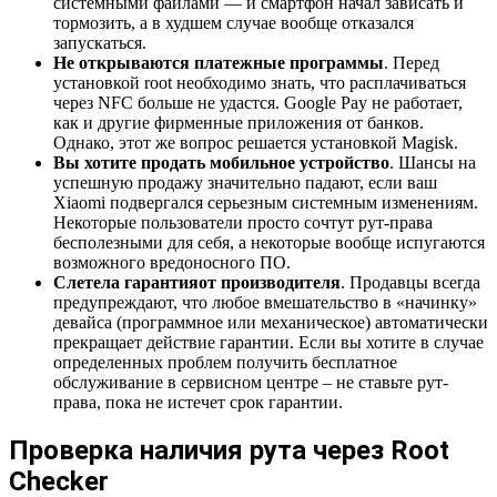
системными файлами — и смартфон начал зависать и
тормозить, а в худшем случае вообще отказался
запускаться.
Не открываются платежные программы
. Перед
установкой root необходимо знать, что расплачиваться
через NFC больше не удастся. Google Pay не работает,
как и другие фирменные приложения от банков.
Однако, этот же вопрос решается установкой Magisk.
Вы хотите продать мобильное устройство
. Шансы на
успешную продажу значительно падают, если ваш
Xiaomi подвергался серьезным системным изменениям.
Некоторые пользователи просто сочтут рут-права
бесполезными для себя, а некоторые вообще испугаются
возможного вредоносного ПО.
Слетела гарантия
от производителя
. Продавцы всегда
предупреждают, что любое вмешательство в «начинку»
девайса (программное или механическое) автоматически
прекращает действие гарантии. Если вы хотите в случае
определенных проблем получить бесплатное
обслуживание в сервисном центре – не ставьте рут-
права, пока не истечет срок гарантии.
Проверка наличия рута через Root
Checker