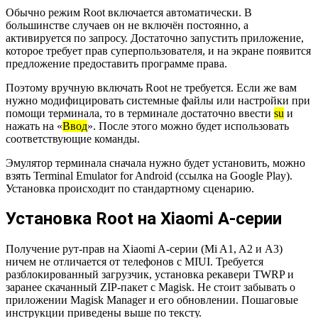
Обычно режим Root включается автоматически. В
большинстве случаев он не включён постоянно, а
активируется по запросу. Достаточно запустить приложение,
которое требует прав суперпользователя, и на экране появится
предложение предоставить программе права.
Поэтому вручную включать Root не требуется. Если же вам
нужно модифицировать системные файлы или настройки при
помощи терминала, то в терминале достаточно ввести
su
и
нажать на «
Ввод
». После этого можно будет использовать
соответствующие команды.
Эмулятор терминала сначала нужно будет установить, можно
взять Terminal Emulator for Android (ссылка на Google Play).
Установка происходит по стандартному сценарию.
Установка Root на Xiaomi A-серии
Получение рут-прав на Xiaomi A-серии (Mi A1, A2 и A3)
ничем не отличается от телефонов с MIUI. Требуется
разблокированный загрузчик, установка рекавери TWRP и
заранее скачанный ZIP-пакет с Magisk. Не стоит забывать о
приложении Magisk Manager и его обновлении. Пошаговые
инструкции приведены выше по тексту.