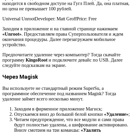
находится в свободном доступе на Гугл Плей. Да, она платная,
но цена не превышает 100 рублей.
Universal Unroot
Developer:
Matt Groff
Price:
Free
Заходим в приложение и на главной странице нажимаем
«Unroot»
. Предоставляем права Суперпользователя и ждем
окончания процедуры. Далее перезагружаем мобильное
устройство.
Предпочитаете удаление через компьютер? Тогда скачайте
программу
Kingo
Root
и подключите девайс по USB. Далее
следуйте подсказкам на экране.
Через Magisk
Вы используете не стандартный режим SuperSu, а
программное обеспечение под названием Magisk? Тогда
удаление займет всего несколько минут.
Заходим в фирменное приложение Магиск;
Опускаемся вниз до большой белой кнопки
«Удаление»
;
Читаем предупреждение, что все модули и сами права
будут полностью удалены, а шифрование активировано.
Внизу смотрим на три команды:
«Удалить