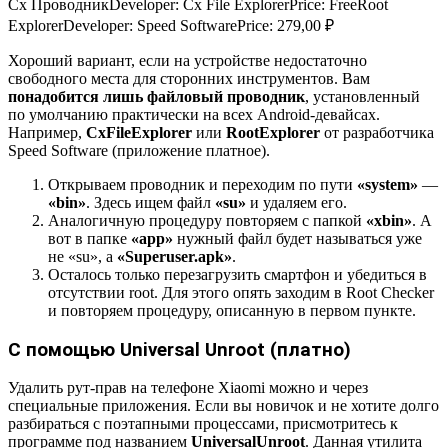
Cx Проводник
Developer:
Cx File Explorer
Price:
Free
Root
Explorer
Developer:
Speed Software
Price:
279,00 ₽
Хороший вариант, если на устройстве недостаточно
свободного места для сторонних инструментов. Вам
понадобится лишь файловый проводник
, установленный
по умолчанию практически на всех Android-девайсах.
Например,
Cx
File
Explorer
или
Root
Explorer
от разработчика
Speed Software (приложение платное).
Открываем проводник и переходим по пути
«
system
»
—
«
bin
»
. Здесь ищем файл
«
su
»
и удаляем его.
Аналогичную процедуру повторяем с папкой
«
xbin
»
. А
вот в папке
«
app
»
нужный файл будет называться уже
не «su», а
«
Superuser
.
apk
»
.
Осталось только перезагрузить смартфон и убедиться в
отсутствии root. Для этого опять заходим в Root Checker
и повторяем процедуру, описанную в первом пункте.
С помощью Universal Unroot (платно)
Удалить рут-прав на телефоне Xiaomi можно и через
специальные приложения. Если вы новичок и не хотите долго
разбираться с поэтапными процессами, присмотритесь к
программе под названием
Universal
Unroot
. Данная утилита