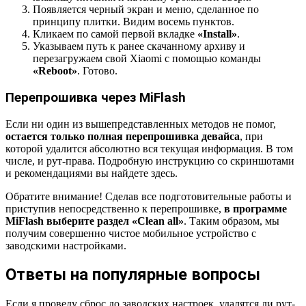
Появляется черный экран и меню, сделанное по
принципу плитки. Видим восемь пунктов.
Кликаем по самой первой вкладке
«Install»
.
Указываем путь к ранее скачанному архиву и
перезагружаем свой Xiaomi с помощью команды
«Reboot»
. Готово.
Перепрошивка через MiFlash
Если ни один из вышепредставленных методов не помог,
остается только полная перепрошивка девайса
, при
которой удалится абсолютно вся текущая информация. В том
числе, и рут-права. Подробную инструкцию со скриншотами
и рекомендациями вы найдете здесь.
Обратите внимание! Сделав все подготовительные работы и
приступив непосредственно к перепрошивке,
в программе
MiFlash выберите раздел «Clean all»
. Таким образом, мы
получим совершенно чистое мобильное устройство с
заводскими настройками.
Ответы на популярные вопросы
Если я проведу сброс до заводских настроек, удалятся ли рут-