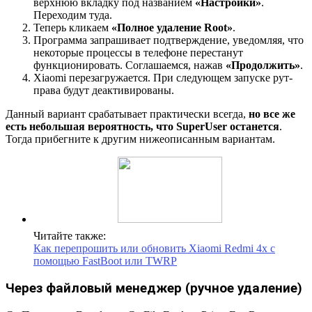
верхнюю вкладку под названием
«Настройки»
.
Переходим туда.
Теперь кликаем
«Полное удаление Root»
.
Программа запрашивает подтверждение, уведомляя, что
некоторые процессы в телефоне перестанут
функционировать. Соглашаемся, нажав
«Продолжить»
.
Xiaomi перезагружается. При следующем запуске рут-
права будут деактивированы.
Данный вариант срабатывает практически всегда,
но все же
есть небольшая вероятность, что
Super
User
останется
.
Тогда прибегните к другим нижеописанным вариантам.
Читайте также:
Как перепрошить или обновить Xiaomi Redmi 4x с
помощью FastBoot или TWRP
Через файловый менеджер (ручное удаление)