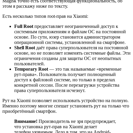
Magisk точно есть соответствующая функциональность, об
этом я расскажу ниже по тексту.
Есть несколько типов root-прав на Xiaomi:
Full Root
предоставляет неограниченный доступ к
системным приложениям и файлам ОС на постоянной
основе. По сути, юзер становится администратором
операционной системы, установленной на смартфоне.
Shell Root
даёт права суперпользователя на постоянной
основе, но не позволяет изменять системные файлы. Эти
ограничения созданы для защиты ОС от неопытных
пользователей.
Temporary Root
— это так называемые «временные
рут-права». Пользователь получает полноценный
доступ к файловой системе, но только в пределах
конкретной сессии. После перезагрузки устройства
права суперпользователя исчезнут.
Рут на Xiaomi позволяет использовать устройство на полную.
Именно поэтому многие спешат установить рут на только что
приобретённый смартфон.
Внимание!
Производитель не зря предупреждает,
что установка рут-прав на Xiaomi делает
телефон уязвимым. Дело в том, что на Android-