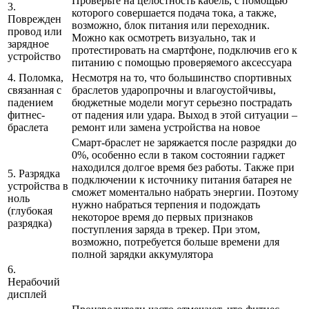
Проверьте на целостность кабель, с помощью
3.
которого совершается подача тока, а также,
Поврежден
возможно, блок питания или переходник.
провод или
Можно как осмотреть визуально, так и
зарядное
протестировать на смартфоне, подключив его к
устройство
питанию с помощью проверяемого аксессуара
4. Поломка,
Несмотря на то, что большинство спортивных
связанная с
браслетов ударопрочны и влагоустойчивы,
падением
бюджетные модели могут серьезно пострадать
фитнес-
от падения или удара. Выход в этой ситуации –
браслета
ремонт или замена устройства на новое
Смарт-браслет не заряжается после разрядки до
0%, особенно если в таком состоянии гаджет
находился долгое время без работы. Также при
5. Разрядка
подключении к источнику питания батарея не
устройства в
сможет моментально набрать энергии. Поэтому
ноль
нужно набраться терпения и подождать
(глубокая
некоторое время до первых признаков
разрядка)
поступления заряда в трекер. При этом,
возможно, потребуется больше времени для
полной зарядки аккумулятора
6.
Нерабочий
дисплей