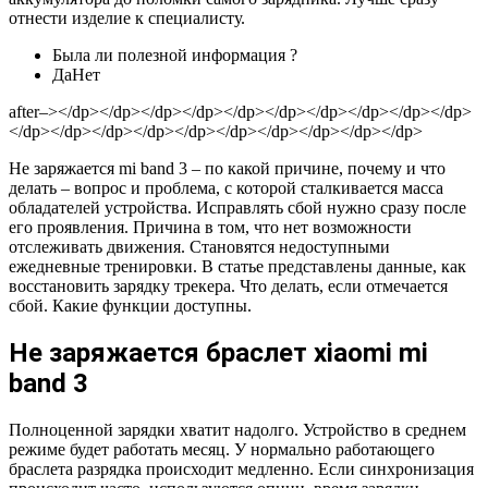
отнести изделие к специалисту.
Была ли полезной информация ?
ДаНет
after–></dp></dp></dp></dp></dp></dp></dp></dp></dp></dp>
</dp></dp></dp></dp></dp></dp></dp></dp></dp></dp>
Не заряжается mi band 3 – по какой причине, почему и что
делать – вопрос и проблема, с которой сталкивается масса
обладателей устройства. Исправлять сбой нужно сразу после
его проявления. Причина в том, что нет возможности
отслеживать движения. Становятся недоступными
ежедневные тренировки. В статье представлены данные, как
восстановить зарядку трекера. Что делать, если отмечается
сбой. Какие функции доступны.
Не заряжается браслет xiaomi mi
band 3
Полноценной зарядки хватит надолго. Устройство в среднем
режиме будет работать месяц. У нормально работающего
браслета разрядка происходит медленно. Если синхронизация