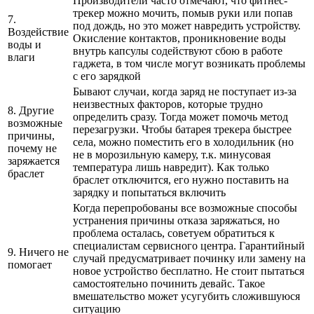
Производители часто отмечают, что фитнес-
трекер можно мочить, помыв руки или попав
7.
под дождь, но это может навредить устройству.
Воздействие
Окисление контактов, проникновение воды
воды и
внутрь капсулы содействуют сбою в работе
влаги
гаджета, в том числе могут возникать проблемы
с его зарядкой
Бывают случаи, когда заряд не поступает из-за
неизвестных факторов, которые трудно
8. Другие
определить сразу. Тогда может помочь метод
возможные
перезагрузки. Чтобы батарея трекера быстрее
причины,
села, можно поместить его в холодильник (но
почему не
не в морозильную камеру, т.к. минусовая
заряжается
температура лишь навредит). Как только
браслет
браслет отключится, его нужно поставить на
зарядку и попытаться включить
Когда перепробованы все возможные способы
устранения причины отказа заряжаться, но
проблема осталась, советуем обратиться к
специалистам сервисного центра. Гарантийный
9. Ничего не
случай предусматривает починку или замену на
помогает
новое устройство бесплатно. Не стоит пытаться
самостоятельно починить девайс. Такое
вмешательство может усугубить сложившуюся
ситуацию