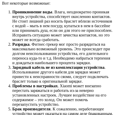
Вот некоторые возможные:
Проникновение воды
. Влага, неоднократно проникая
внутрь устройства, способствует окислению контактов.
Не стоит лишний раз носить браслет вблизи источников
с водой – мыть в нем посуду, купаться в нем в бассейне
или принимать душ, если он для этого не приспособлен.
Исправить ситуацию может зачистка контактов, но это
может не всегда сработать.
Разрядка
. Фитнес-трекер мог просто разрядиться на
максимально возможный уровень. Это происходит при
долгом неиспользовании устройства, его длительного
переноса куда-то и т.д. Необходимо набраться терпения
и дождаться наибольшего процента зарядки.
Зарядный кабель не из комплектации устройства
.
Использование другого кабеля для зарядки может
привести к неисправности сяоми, следует подключать
браслет только к оригинальной зарядке.
Проблемы в настройках
. Xiaomi может внезапно
перестать заряжаться и работать из-за неверно
установленных настроек. Лучшее воздействие на его
содержимое – это холод. Он может помочь
перезапустить устройство.
Брак производителя
. К сожалению, неработающее
устройство может оказаться на самом деле бракованным.