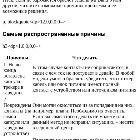
другой, читайте возможные причины проблемы и ее
возможные решения.
p, blockquote<dp>12,0,0,0,0–>
Самые распространенные причины
h3<dp>1,0,0,0,0–>
Причины
Что делать
1. Не до
В этом случае контакты не соприкасаются, в
конца
связи с чем ток не поступает в девайс. В любой
вставлена
модели умного браслета убедитесь, что штекер,
капсула
кабель или блок питания имеют полный
трекера в
контакт с устройством или источником питания
зарядник
2.
Повреждены
Они могли окислиться из-за попадания на них,
контакты (на
например, влаги. Необходимо их очистить.
самой
Если вы сами этого сделать не можете или
капсуле или
данный метод не исправил ситуацию, – несите
зарядном
в сервисный центр
устройстве)