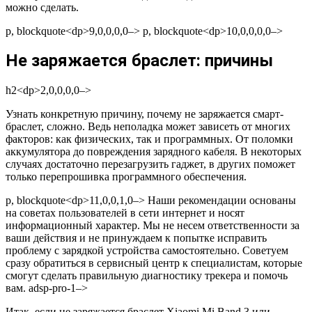
можно сделать.
p, blockquote<dp>9,0,0,0,0–> p, blockquote<dp>10,0,0,0,0–>
Не заряжается браслет: причины
h2<dp>2,0,0,0,0–>
Узнать конкретную причину, почему не заряжается смарт-
браслет, сложно. Ведь неполадка может зависеть от многих
факторов: как физических, так и программных. От поломки
аккумулятора до повреждения зарядного кабеля. В некоторых
случаях достаточно перезагрузить гаджет, в других поможет
только перепрошивка программного обеспечения.
p, blockquote<dp>11,0,0,1,0–> Наши рекомендации основаны
на советах пользователей в сети интернет и носят
информационный характер. Мы не несем ответственности за
ваши действия и не принуждаем к попытке исправить
проблему с зарядкой устройства самостоятельно. Советуем
сразу обратиться в сервисный центр к специалистам, которые
смогут сделать правильную диагностику трекера и помочь
вам. adsp-pro-1–>
Итак, если не заряжается браслет Xiaomi Mi Band 3 или