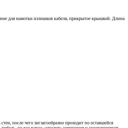
ение для намотки излишков кабеля, прикрытое крышкой. Длина
стен, после чего зигзагообразно проходит по оставшейся
 мебель, он все равно «увидит» изменения и скоординирует