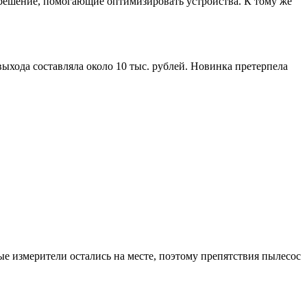
 решение, помогающие оптимизировать устройства. К тому же
ыхода составляла около 10 тыс. рублей. Новинка претерпела
ные измерители остались на месте, поэтому препятствия пылесос