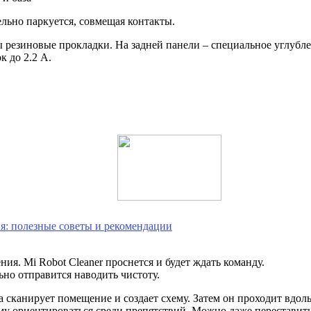
льно паркуется, совмещая контакты.
 резиновые прокладки. На задней панели – специальное углубл
к до 2.2 А.
ия: полезные советы и рекомендации
ия. Mi Robot Cleaner проснется и будет ждать команду.
ьно отправится наводить чистоту.
канирует помещение и создает схему. Затем он проходит вдоль 
у ориентироваться среди препятствий. Можно даже переставить