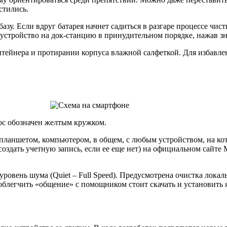
стились.
зу. Если вдруг батарея начнет садиться в разгаре процессе чистк
 устройство на док-станцию в принудительном порядке, нажав з
нтейнера и протирании корпуса влажной салфеткой. Для избавле
ос обозначен желтым кружком.
 планшетом, компьютером, в общем, с любым устройством, на ко
ь, создать учетную запись, если ее еще нет) на официальном сай
уровень шума (Quiet – Full Speed). Предусмотрена очистка лока
облегчить «общение» с помощником стоит скачать и установить 