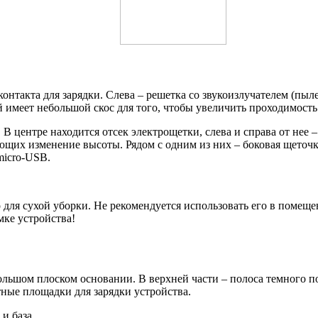
нтакта для зарядки. Слева – решетка со звукоизлучателем (пылес
 имеет небольшой скос для того, чтобы увеличить проходимость
 центре находится отсек электрощетки, слева и справа от нее –
щих изменение высоты. Рядом с одним из них – боковая щеточк
micro-USB.
 для сухой уборки. Не рекомендуется использовать его в поме
ке устройства!
ольшом плоском основании. В верхней части – полоса темного 
тные площадки для зарядки устройства.