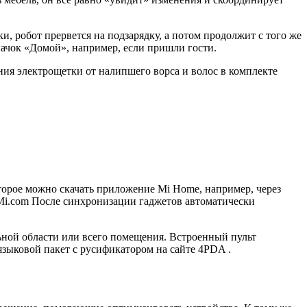
и, робот прервется на подзарядку, а потом продолжит с того же
начок «Домой», например, если пришли гости.
ния электрощетки от налипшего ворса и волос в комплекте
торое можно скачать приложение Mi Home, например, через
те Mi.com После синхронизации гаджетов автоматически
льной области или всего помещения. Встроенный пульт
языковой пакет с русификатором на сайте 4PDA .