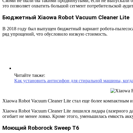
Сяоми не были бы такими продвинутыми, если не выпускали од
это позволяет охватить большой сегмент потребительской ауди
Бюджетный Xiaowa Robot Vacuum Cleaner Lite
В 2018 году был выпущен бюджетный вариант робота-пылесоса о
ряд упрощений, что обусловило низкую стоимость.
Читайте также:
Как установить антисифон для стиральной машины, когда
Xiaowa Robot Vacuum Cleaner Lite стал еще более компактным 
Xiaowa Robot Vacuum Cleaner Lite лишился лидара (лазерного д
огибает не менее ловко. Кроме этого, уменьшилась емкость ак
Моющий Roborock Sweep T6