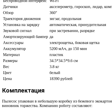
Беспроводной интерфейс
Wi-Fi
Датчики
акселерометр, гироскоп, лидар, ком
Обзор
360°
Траектория движения
зигзаг, продольная
Установка на зарядку
автоматическая, принудительная
Звуковой сигнал
при застревании, разрядке
Амортизирующий бампер
да
Аксессуары
электрощетка, боковая щетка
Аккумулятор
5200 мАч, до 150 мин
Материал
пластик
Размеры
34.5*34.5*9.6 см
Вес
3.8 кг
Цвет
белый
Цена
18390 рублей
Комплектация
Пылесос упакован в небольшую коробку из бежевого экокартон
виновник торжества. Компанию роботу составляют: