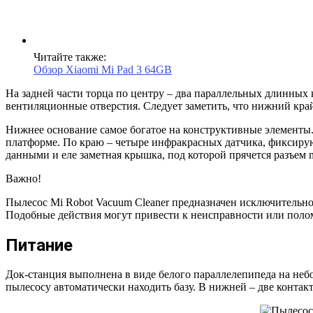
Читайте также:
Обзор Xiaomi Mi Pad 3 64GB
На задней части торца по центру – два параллельных длинных ко
вентиляционные отверстия. Следует заметить, что нижний край
Нижнее основание самое богатое на конструктивные элементы. В
платформе. По краю – четыре инфракрасных датчика, фиксирую
данными и еле заметная крышка, под которой прячется разъем 
Важно!
Пылесос Mi Robot Vacuum Cleaner предназначен исключительно
Подобные действия могут привести к неисправности или полом
Питание
Док-станция выполнена в виде белого параллелепипеда на неб
пылесосу автоматически находить базу. В нижней – две контак