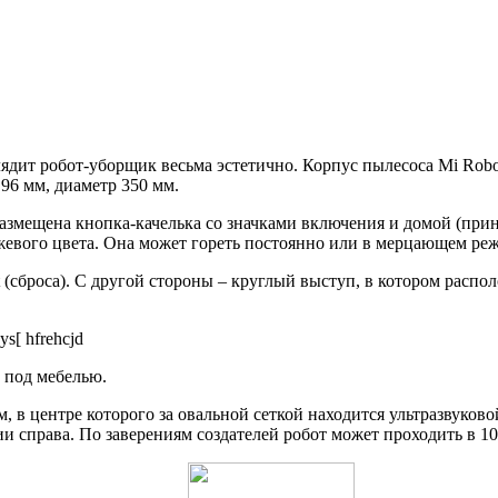
ядит робот-уборщик весьма эстетично. Корпус пылесоса Mi Robo
96 мм, диаметр 350 мм.
змещена кнопка-качелька со значками включения и домой (прину
жевого цвета. Она может гореть постоянно или в мерцающем реж
t (сброса). С другой стороны – круглый выступ, в котором расп
 под мебелью.
м, в центре которого за овальной сеткой находится ультразвуко
справа. По заверениям создателей робот может проходить в 10 м