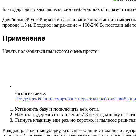
Благодаря датчикам пылесос безошибочно находит базу и тщате
Для большей устойчивости на основание док-станции наклеены
провода 1.5 м. Входное напряжение – 100-240 В, постоянный то
Применение
Начать пользоваться пылесосом очень просто:
Читайте также:
Что делать если на смартфоне перестала работать вибрац
Установить базу и подключить ее к сети.
Нажать и удерживать в течение 2-3 секунд кнопку включен
Тапнуть клавишу еще раз, но коротко, и пылесос решител
Каждый раз начиная уборку, малыш-уборщик с помощью лидара с
площади. Ультразвуковые и инфракрасные датчики помогают ем