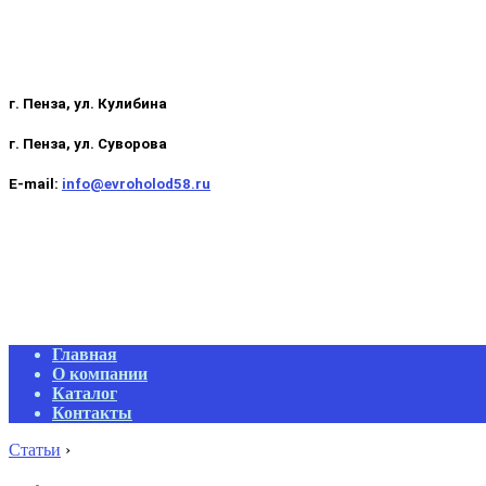
г. Пенза, ул. Кулибина
г. Пенза, ул. Суворова
E-mail:
info@evroholod58.ru
Primary
Главная
Navigation
О компании
Menu
Каталог
Контакты
Статьи
›