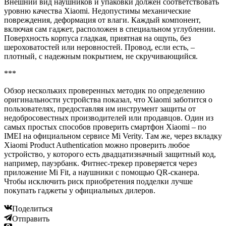
Внешний вид наушников и упаковки должен соответствовать
уровню качества Xiaomi. Недопустимы механические
повреждения, деформация от влаги. Каждый компонент,
включая сам гаджет, расположен в специальном углублении.
Поверхность корпуса гладкая, приятная на ощупь, без
шероховатостей или неровностей. Провод, если есть, –
плотный, с надежным покрытием, не скручивающийся.
***
Обзор нескольких проверенных методик по определению
оригинальности устройства показал, что Xiaomi заботится о
пользователях, предоставляя им инструмент защиты от
недобросовестных производителей или продавцов. Один из
самых простых способов проверить смартфон Xiaomi – по
IMEI на официальном сервисе Mi Verity. Там же, через вкладку
Xiaomi Product Authentication можно проверить любое
устройство, у которого есть двадцатизначный защитный код,
например, пауэрбанк. Фитнес-трекер проверяется через
приложение Mi Fit, а наушники с помощью QR-сканера.
Чтобы исключить риск приобретения подделки лучше
покупать гаджеты у официальных дилеров.
Поделиться
Отправить