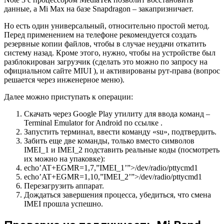
данные, а Mi Max на базе Snapdragon – закапризничает.
Но есть один универсальный, относительно простой метод.
Перед применением на телефоне рекомендуется создать
резервные копии файлов, чтобы в случае неудачи откатить
систему назад. Кроме этого, нужно, чтобы на устройстве был
разблокирован загрузчик (сделать это можно по запросу на
официальном сайте MIUI ), и активированы рут-права (вопрос
решается через инженерное меню).
Далее можно приступать к операции:
Скачать через Google Play утилиту для ввода команд –
Terminal Emulator for Android по ссылке .
Запустить терминал, ввести команду «su», подтвердить.
Забить еще две команды, только вместо символов
IMEI_1 и IMEI_2 подставить реальные коды (посмотреть
их можно на упаковке):
echo’AT+EGMR=1,7,”IMEI_1’”>/dev/radio/pttycmd1
echo’AT+EGMR=1,10,”IMEI_2’”>/dev/radio/pttycmd1
Перезагрузить аппарат.
Дождаться завершения процесса, убедиться, что смена
IMEI прошла успешно.