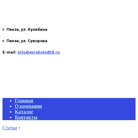
г. Пенза, ул. Кулибина
г. Пенза, ул. Суворова
E-mail:
info@evroholod58.ru
Primary
Главная
Navigation
О компании
Menu
Каталог
Контакты
Статьи
›