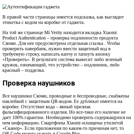
В правой части страницы имеется подсказка, как выглядит
этикетка с кодом на коробке от гаджета.
На той же странице Mi Verity находится вкладка Xiaomi
Product Authentication – проверка подлинности продукта
Сяоми. Для нее предусмотрена отдельная ссылка . Чтобы
проверить павербанк, нужно ввести защитный код в
требуемую строку, написать капчу и тапнуть кнопку
«Проверить». В результате система вывесит либо зеленый
кружок, означающий, что устройство – подлинник, либо
красный – подделка.
Проверка наушников
Все наушники Сяоми, проводные и беспроводные, снабжены
наклейкой с защитным QR-кодом. Ее дубликат имеется на
коробке. Отсутствие кода – явный признак
фальсифицированного изделия. Но все-таки его наличие не
дает 100% гарантии. Необходимо проверить содержащуюся на
нем информацию. Смартфоны Xiaomi оснащены утилитой
«Сканер». Если приложения по каким-то причинам нет, то
QR Code можно скачать в Google Play .